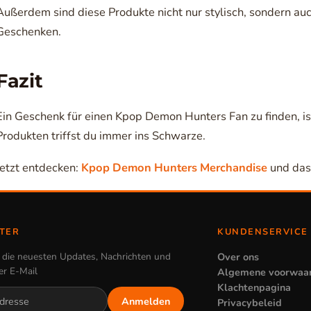
Außerdem sind diese Produkte nicht nur stylisch, sondern auch
Geschenken.
Fazit
Ein Geschenk für einen Kpop Demon Hunters Fan zu finden, ist
Produkten triffst du immer ins Schwarze.
Jetzt entdecken:
Kpop Demon Hunters Merchandise
und das
TER
KUNDENSERVICE
e die neuesten Updates, Nachrichten und
Over ons
er E-Mail
Algemene voorwaa
Klachtenpagina
Anmelden
Privacybeleid