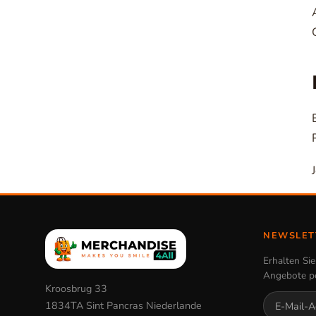
NEWSLET
Erhalten Si
Angebote p
Kroosbrug 33
1834TA Sint Pancras Niederlande