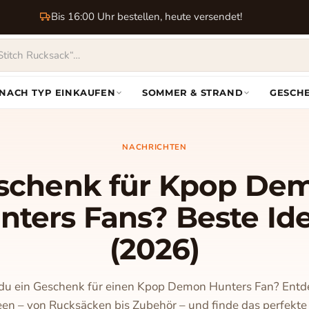
Bis 16:00 Uhr bestellen, heute versendet!
NACH TYP EINKAUFEN
SOMMER & STRAND
GESCH
NACHRICHTEN
schenk für Kpop De
nters Fans? Beste Id
(2026)
du ein Geschenk für einen Kpop Demon Hunters Fan? Entd
een – von Rucksäcken bis Zubehör – und finde das perfekt