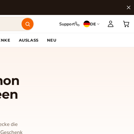
Support
DE
ENKE
AUSLASS
NEU
mon
een
ecke die
e Geschenk