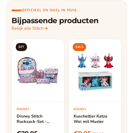
OFFICIEEL EN SNEL IN HUIS.
Bijpassende producten
Bekijk alle Stitch
SET
SALE
DISNEY
DISNEY
Disney Stitch
Kuscheltier Katze
Rucksack-Set -
Wei mit Muster
Schulrucksack mit
Lunchtasche,