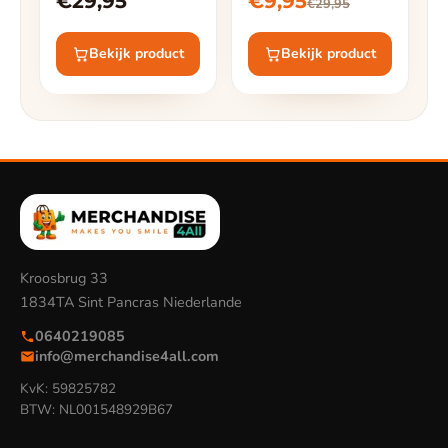
€29,95
€9,95
€29,95
Trinkflasche &
Federmäppchen -
Pink
Bekijk product
Bekijk product
Kroosbrug 33
1834TA Sint Pancras Niederlande
0640219085
info@merchandise4all.com
KvK: 59825782
BTW: NL001548929B67