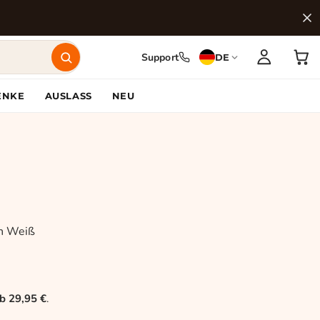
Support
DE
ENKE
AUSLASS
NEU
in Weiß
 29,95 €
.