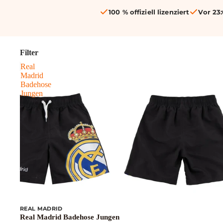
100 % offiziell lizenziert
Vor 23:
Filter
Real
Madrid
Badehose
Jungen
REAL MADRID
Real Madrid Badehose Jungen