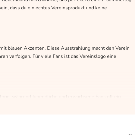
 sein, dass du ein echtes Vereinsprodukt und keine
t mit blauen Akzenten. Diese Ausstrahlung macht den Verein
ren verfolgen. Für viele Fans ist das Vereinslogo eine
slogo, während Jugendliche und erwachsene Fans oft ein
 Sortiment für jeden Fan schön, der sein Fansein auch im