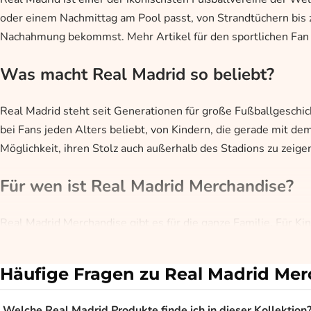
oder einem Nachmittag am Pool passt, von Strandtüchern bis zu 
Nachahmung bekommst. Mehr Artikel für den sportlichen Fan f
Was macht Real Madrid so beliebt?
Real Madrid steht seit Generationen für große Fußballgeschi
bei Fans jeden Alters beliebt, von Kindern, die gerade mit dem
Möglichkeit, ihren Stolz auch außerhalb des Stadions zu zeige
Für wen ist Real Madrid Merchandise?
Real Madrid Merchandise gibt es für die ganze Familie. Für K
großes Strandtuch wählen, um es an den Strand oder zum Pool 
Sommer zeigen möchte.
Häufige Fragen zu Real Madrid Me
Vom Strandtuch bis zur Badehose mit R
Welche Real Madrid Produkte finde ich in dieser Kollektion