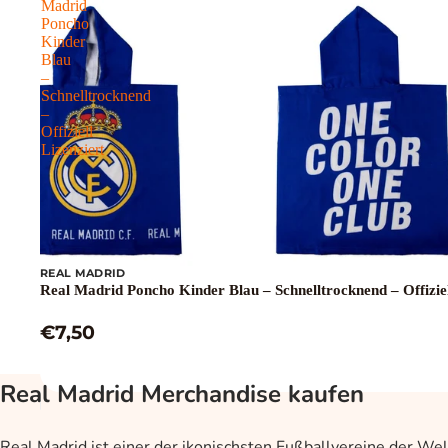
Madrid
Poncho
Kinder
Blau
–
Schnelltrocknend
–
Offiziell
Lizenziert
REAL MADRID
Real Madrid Poncho Kinder Blau – Schnelltrocknend – Offiziel
€7,50
Real Madrid Merchandise kaufen
Real Madrid ist einer der ikonischsten Fußballvereine der We