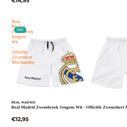
€14,95
Real
Madrid
NEU
Zwembroek
Jongens
Wit
-
Officiële
Zwemshort
Merchandise
REAL MADRID
Real Madrid Zwembroek Jongens Wit - Officiële Zwemshort 
€12,95