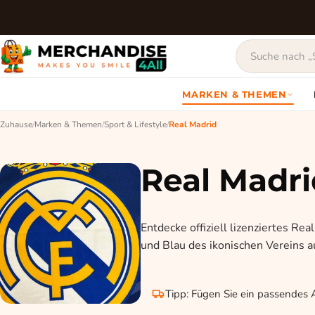
MARKEN & THEMEN
Zuhause
/
Marken & Themen
/
Sport & Lifestyle
/
Real Madrid
Real Madri
Entdecke offiziell lizenziertes R
und Blau des ikonischen Vereins a
Tipp: Fügen Sie ein passendes A