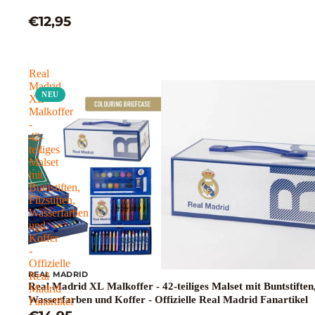
€12,95
Real
Madrid
NEU
XL
Malkoffer
-
42-
teiliges
Malset
mit
Buntstiften,
Filzstiften,
Wasserfarben
und
Koffer
-
Offizielle
REAL MADRID
Real
Real Madrid XL Malkoffer - 42-teiliges Malset mit Buntstiften, 
Madrid
Wasserfarben und Koffer - Offizielle Real Madrid Fanartikel
Fanartikel