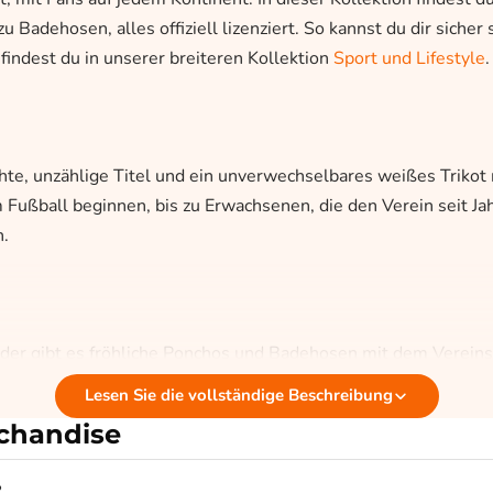
Badehosen, alles offiziell lizenziert. So kannst du dir sicher
indest du in unserer breiteren Kollektion
Sport und Lifestyle
.
chte, unzählige Titel und ein unverwechselbares weißes Triko
 Fußball beginnen, bis zu Erwachsenen, die den Verein seit Jah
n.
inder gibt es fröhliche Ponchos und Badehosen mit dem Verein
mitzunehmen. Weil der Verein weltweit beliebt ist, ist dieses
Lesen Sie die vollständige Beschreibung
rchandise
eal Madrid
?