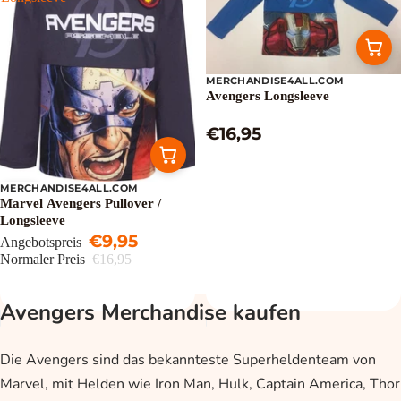
MERCHANDISE4ALL.COM
Avengers Longsleeve
€16,95
MERCHANDISE4ALL.COM
Sale
Marvel Avengers Pullover /
Longsleeve
€9,95
Angebotspreis
Normaler Preis
€16,95
Avengers Merchandise kaufen
Die Avengers sind das bekannteste Superheldenteam von
Marvel, mit Helden wie Iron Man, Hulk, Captain America, Thor