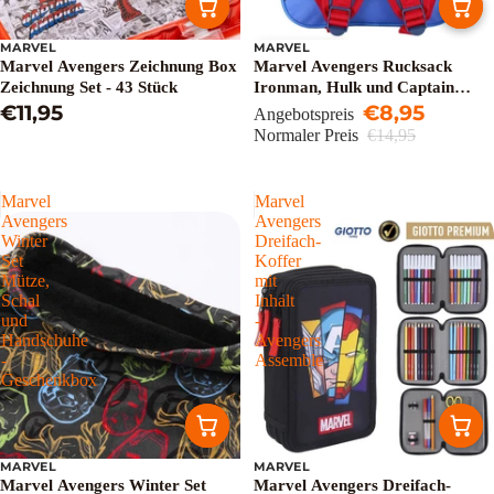
MARVEL
MARVEL
Ausverkauft
Marvel Avengers Zeichnung Box
Marvel Avengers Rucksack
Zeichnung Set - 43 Stück
Ironman, Hulk und Captain
€11,95
America - Höhe 31cm
€8,95
Angebotspreis
Normaler Preis
€14,95
Marvel
Marvel
Avengers
Avengers
Winter
Dreifach-
Set
Koffer
Mütze,
mit
Schal
Inhalt
und
-
Handschuhe
Avengers
-
Assemble
Geschenkbox
MARVEL
MARVEL
Marvel Avengers Winter Set
Marvel Avengers Dreifach-