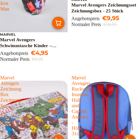
Ausverkauft
Iron
Marvel Avengers Zeichnungsset
Man
Zeichnungsbox - 25 Stück
€9,95
Angebotspreis
Normaler Preis
€16,95
MARVEL
Sale
Marvel Avengers
Schwimmtasche Kinder –
Turnbeutel mit Kordelzug –
€4,95
Angebotspreis
Hulk, Thor, Captain America &
Normaler Preis
€9,95
Iron Man
Marvel
Marvel
Avengers
Avengers
Zeichnung
Rucksack
Box
Ironman,
Zeichnung
Hulk
Set
und
-
Captain
43
America
Stück
-
Höhe
31cm