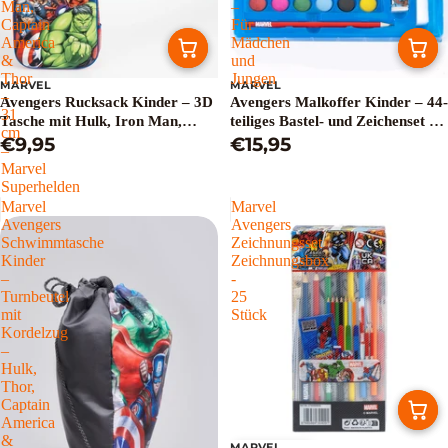
Man,
–
Captain
Für
America
Mädchen
&
und
Thor
Jungen
MARVEL
MARVEL
–
Avengers Rucksack Kinder – 3D
Avengers Malkoffer Kinder – 44-
31
Tasche mit Hulk, Iron Man,
teiliges Bastel- und Zeichenset –
cm
Captain America & Thor – 31
€9,95
Für Mädchen und Jungen
€15,95
–
cm – Marvel Superhelden
Marvel
Superhelden
Marvel
Marvel
Avengers
Avengers
Schwimmtasche
Zeichnungsset
Kinder
Zeichnungsbox
–
-
Turnbeutel
25
mit
Stück
Kordelzug
–
Hulk,
Thor,
Captain
America
&
MARVEL