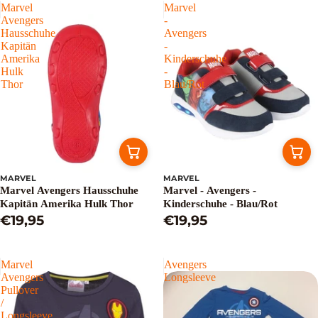
Marvel
Marvel
Avengers
-
Hausschuhe
Avengers
Kapitän
-
Amerika
Kinderschuhe
Hulk
-
Thor
Blau/Rot
MARVEL
MARVEL
Marvel Avengers Hausschuhe
Marvel - Avengers -
Kapitän Amerika Hulk Thor
Kinderschuhe - Blau/Rot
€19,95
€19,95
Marvel
Avengers
Avengers
Longsleeve
Pullover
/
Longsleeve