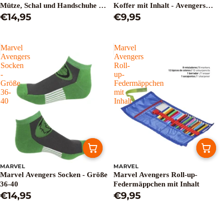
Mütze, Schal und Handschuhe -
Koffer mit Inhalt - Avengers
Geschenkbox
€14,95
Assemble
€9,95
Marvel
Marvel
Avengers
Avengers
Socken
Roll-
-
up-
Größe
Federmäppchen
36-
mit
40
Inhalt
MARVEL
MARVEL
Marvel Avengers Socken - Größe
Marvel Avengers Roll-up-
36-40
Federmäppchen mit Inhalt
€14,95
€9,95