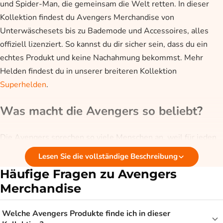
und Spider-Man, die gemeinsam die Welt retten. In dieser
Kollektion findest du Avengers Merchandise von
Unterwäschesets bis zu Bademode und Accessoires, alles
offiziell lizenziert. So kannst du dir sicher sein, dass du ein
echtes Produkt und keine Nachahmung bekommst. Mehr
Helden findest du in unserer breiteren Kollektion
Superhelden
.
Was macht die Avengers so beliebt?
Die Avengers sprechen so viele Menschen an, weil für jeden
ein Lieblingsheld dabei ist. Der eine mag die rohe Kraft von
Lesen Sie die vollständige Beschreibung
Hulk, der andere die clevere Technik von Iron Man, den
Häufige Fragen zu Avengers
Donner von Thor oder das Schild von Captain America.
Merchandise
Gemeinsam stehen sie für Mut, Freundschaft und die Stärke
eines Teams, und dieses gemeinsame Zusammenhalten
Welche Avengers Produkte finde ich in dieser
spricht viele an. Gerade diese Kombination aus Action und