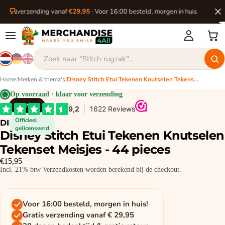
ratis verzending vanaf
€29,95
· Voor 16:00 besteld, morgen in huis
Home
/
Merken & thema's
/
Disney Stitch Etui Tekenen Knutselen Tekenset Meisjes - 44 pieces
Op voorraad · klaar voor verzending
DISNEY
Officieel
DISNEY
gelicenseerd
Disney Stitch Etui Tekenen Knutselen
Tekenset Meisjes - 44 pieces
€15,95
Incl. 21% btw Verzendkosten worden berekend bij de checkout.
Voor 16:00 besteld, morgen in huis!
Gratis verzending vanaf € 29,95