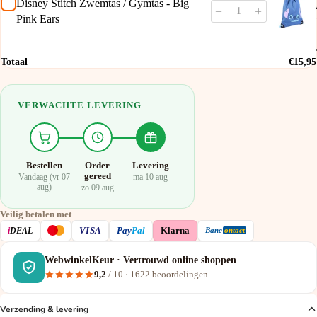
Disney Stitch Zwemtas / Gymtas - Big
Pink Ears
Totaal
€15,95
VERWACHTE LEVERING
Bestellen
Order
Levering
gereed
Vandaag (vr 07
ma 10 aug
aug)
zo 09 aug
Veilig betalen met
VISA
i
DEAL
Pay
Pal
Klarna
Banc
ontact
WebwinkelKeur · Vertrouwd online shoppen
9,2
/ 10 ·
1622
beoordelingen
Verzending & levering