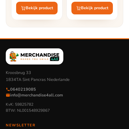
Merchandise
Bekijk product
Bekijk product
Kroosbrug 33
1834TA Sint Pancras Niederlande
0640219085
info@merchandise4all.com
KvK: 59825782
BTW: NL001548929B67
NEWSLETTER