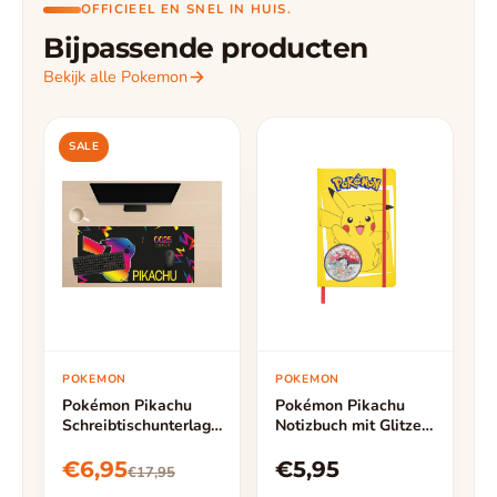
OFFICIEEL EN SNEL IN HUIS.
Bijpassende producten
Bekijk alle Pokemon
SALE
POKEMON
POKEMON
Pokémon Pikachu
Pokémon Pikachu
Schreibtischunterlage
Notizbuch mit Glitzer
Mauspad - 60 cm
Pokéball – Hardcover
Breite 40 cm Höhe
– 160 Linierte Seiten
€6,95
€5,95
€17,95
– Offizielle Pokémon