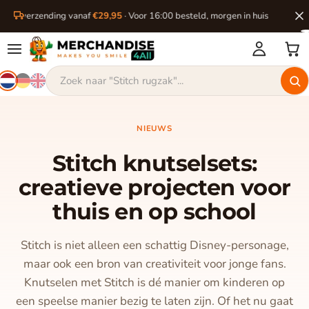
ratis verzending vanaf
€29,95
· Voor 16:00 besteld, morgen in huis
NIEUWS
Stitch knutselsets:
creatieve projecten voor
thuis en op school
Stitch is niet alleen een schattig Disney-personage,
maar ook een bron van creativiteit voor jonge fans.
Knutselen met Stitch is dé manier om kinderen op
een speelse manier bezig te laten zijn. Of het nu gaat