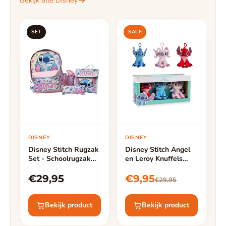
Bekijk alle Disney
SET
SALE
DISNEY
DISNEY
Disney Stitch Rugzak
Disney Stitch Angel
Set - Schoolrugzak
en Leroy Knuffels
met Lunchtas,
Tassenhanger -
Drinkfles & Etui -
Hoogte 12cm - 3
€29,95
€9,95
€29,95
Roze
Knuffels
Bekijk product
Bekijk product