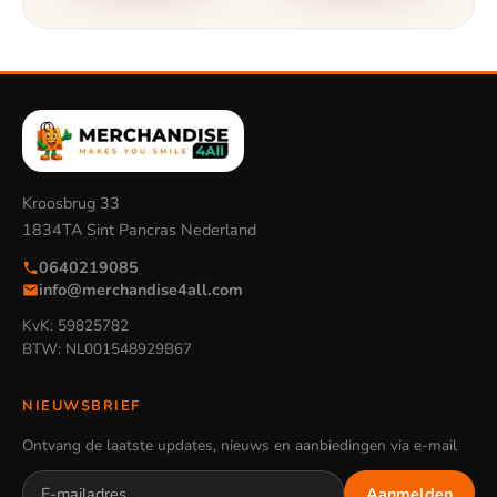
Kroosbrug 33
1834TA Sint Pancras Nederland
0640219085
info@merchandise4all.com
KvK: 59825782
BTW: NL001548929B67
NIEUWSBRIEF
Ontvang de laatste updates, nieuws en aanbiedingen via e-mail
Aanmelden