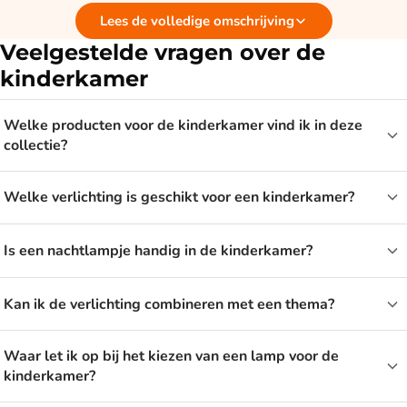
Lees de volledige omschrijving
figuurtje of een nachtlampje geeft niet alleen licht, maar ook
een vertrouwd gevoel als het donker wordt. Zo wordt de
Veelgestelde vragen over de
kamer een fijne plek om te spelen, te lezen en te slapen.
kinderkamer
Wandlamp, nachtlampje of
Welke producten voor de kinderkamer vind ik in deze
collectie?
kroonluchter?
Welke verlichting is geschikt voor een kinderkamer?
De keuze hangt af van waar je het licht voor wilt gebruiken.
Een wandlamp geeft sfeervol licht en neemt geen ruimte in
Is een nachtlampje handig in de kinderkamer?
op het nachtkastje. Een nachtlampje is fijn als je kind niet in
het volle donker wil slapen. Een kroonluchter geeft de kamer
juist een speelse blikvanger aan het plafond. Vaak werkt een
Kan ik de verlichting combineren met een thema?
combinatie het best, met een basislamp en wat extra
sfeerlicht.
Waar let ik op bij het kiezen van een lamp voor de
kinderkamer?
Verlichting die meegroeit met je kind