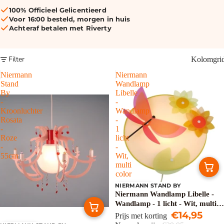
100% Officieel Gelicentieerd
Voor 16:00 besteld, morgen in huis
Achteraf betalen met Riverty
Filter
Kolomgri
Niermann
Niermann
Stand
Wandlamp
By
Libelle
-
-
Kroonluchter
Wandlamp
Rosata
-
-
1
Roze
licht
-
-
55cm
Wit,
multi
color
NIERMANN STAND BY
Uitverkoop
Niermann Wandlamp Libelle -
Wandlamp - 1 licht - Wit, multi
color
€14,95
Prijs met korting