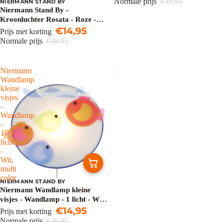
Normale prijs
€39,95
NIERMANN STAND BY
Uitverkoop
Niermann Stand By -
Kroonluchter Rosata - Roze -
55cm
€14,95
Prijs met korting
Normale prijs
€49,95
Niermann
Wandlamp
kleine
visjes
-
Wandlamp
-
1
licht
-
Wit,
multi
color
NIERMANN STAND BY
Uitverkoop
Niermann Wandlamp kleine
visjes - Wandlamp - 1 licht - Wit,
multi color
€14,95
Prijs met korting
Normale prijs
€39,95