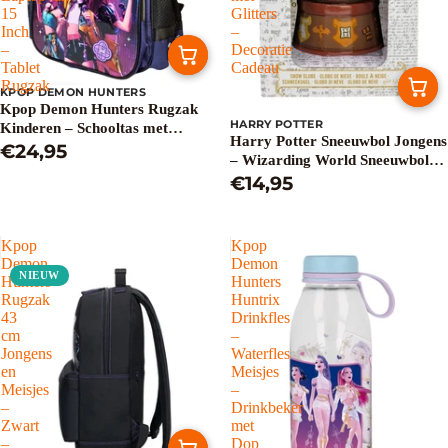
15
Glitters
Inch
–
–
Decoratie
Tablet
Cadeau
Rugzak
KPOP DEMON HUNTERS
Uitverkocht
Kpop Demon Hunters Rugzak
HARRY POTTER
Kinderen – Schooltas met
Harry Potter Sneeuwbol Jongens
Laptopvak 15 Inch – Tablet
€24,95
– Wizarding World Sneeuwbol
Rugzak
met Glitters – Decoratie Cadeau
€14,95
Kpop
Kpop
Demon
Demon
NIEUW
Hunters
Hunters
Rugzak
Huntrix
43
Drinkfles
cm
–
Jongens
Waterfles
en
Meisjes
Meisjes
–
–
Drinkbeker
Zwart
met
–
Dop