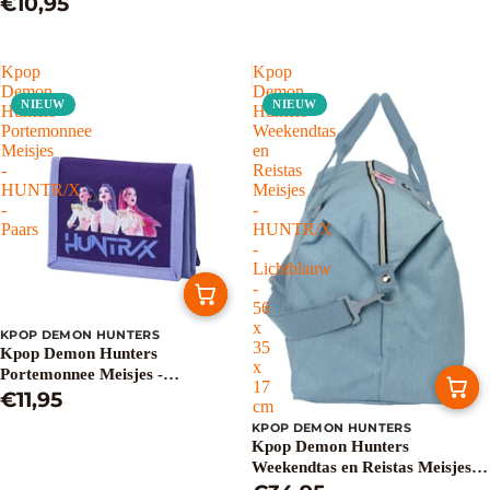
€10,95
Kpop
Kpop
Demon
Demon
NIEUW
NIEUW
Hunters
Hunters
Portemonnee
Weekendtas
Meisjes
en
-
Reistas
HUNTR/X
Meisjes
-
-
Paars
HUNTR/X
-
Lichtblauw
-
56
x
KPOP DEMON HUNTERS
35
Kpop Demon Hunters
x
Portemonnee Meisjes -
17
HUNTR/X - Paars
€11,95
cm
KPOP DEMON HUNTERS
Kpop Demon Hunters
Weekendtas en Reistas Meisjes -
HUNTR/X - Lichtblauw - 56 x 35