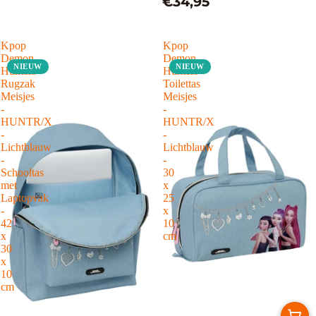
€34,95
x 17 cm
Kpop
Kpop
Demon
Demon
NIEUW
NIEUW
Hunters
Hunters
Rugzak
Toilettas
Meisjes
Meisjes
-
-
HUNTR/X
HUNTR/X
-
-
Lichtblauw
Lichtblauw
-
-
Schooltas
30
met
x
Laptopvak
25
-
x
42
10
x
cm
30
x
10
cm