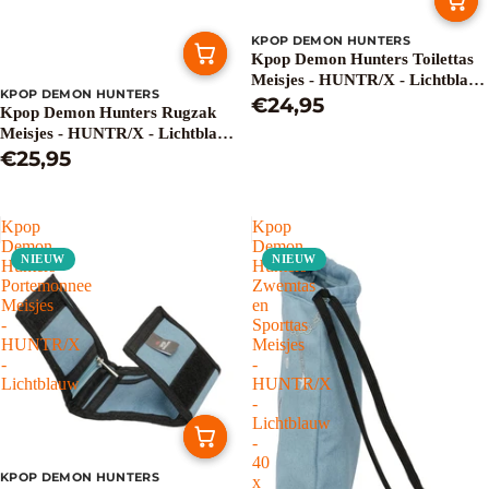
KPOP DEMON HUNTERS
Kpop Demon Hunters Toilettas
Meisjes - HUNTR/X - Lichtblauw
KPOP DEMON HUNTERS
- 30 x 25 x 10 cm
€24,95
Kpop Demon Hunters Rugzak
Meisjes - HUNTR/X - Lichtblauw
- Schooltas met Laptopvak - 42 x
€25,95
30 x 10 cm
Kpop
Kpop
Demon
Demon
NIEUW
NIEUW
Hunters
Hunters
Portemonnee
Zwemtas
Meisjes
en
-
Sporttas
HUNTR/X
Meisjes
-
-
Lichtblauw
HUNTR/X
-
Lichtblauw
-
40
KPOP DEMON HUNTERS
x