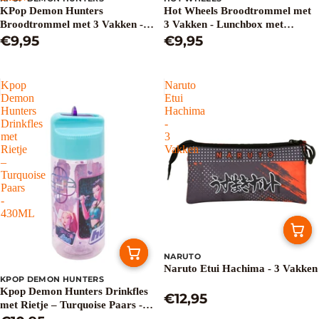
KPop Demon Hunters
Hot Wheels Broodtrommel met
Broodtrommel met 3 Vakken -
3 Vakken - Lunchbox met
Lunchbox voor School - BPA-vrij
€9,95
Verdeelvakken - BPA-vrij -
€9,95
- Blauw
Jongens
Kpop
Naruto
Demon
Etui
Hunters
Hachima
Drinkfles
-
met
3
Rietje
Vakken
–
Turquoise
Paars
-
430ML
NARUTO
Naruto Etui Hachima - 3 Vakken
KPOP DEMON HUNTERS
Kpop Demon Hunters Drinkfles
€12,95
met Rietje – Turquoise Paars -
430ML