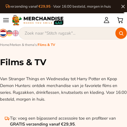
ratis verzending vanaf
€29,95
· Voor 16:00 besteld, morgen in huis
Home
/
Merken & thema's
/
Films & TV
Films & TV
Van Stranger Things en Wednesday tot Harry Potter en Kpop
Demon Hunters: ontdek merchandise van je favoriete films en
series. Rugzakken, drinkflessen, knutselsets en kleding. Voor 16:00
besteld, morgen in huis.
Tip: voeg een bijpassend accessoire toe en profiteer van
GRATIS verzending vanaf €29,95
.