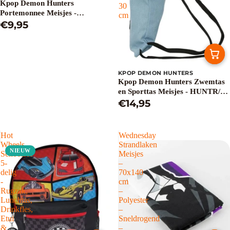
Kpop Demon Hunters
30
Portemonnee Meisjes -
cm
HUNTR/X - Lichtblauw
€9,95
KPOP DEMON HUNTERS
Kpop Demon Hunters Zwemtas
en Sporttas Meisjes - HUNTR/X
- Lichtblauw - 40 x 30 cm
€14,95
Hot
Wednesday
Wheels
Strandlaken
NIEUW
Schoolset
Meisjes
5-
–
delig
70x140
-
cm
Rugzak,
–
Lunchtas,
Polyester
Drinkfles,
–
Etui
Sneldrogend
&
–