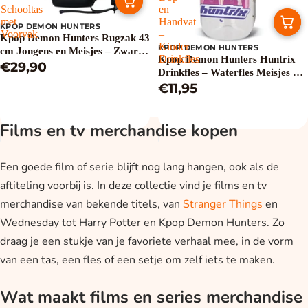
Schooltas
en
met
Handvat
KPOP DEMON HUNTERS
Voorvak
–
Kpop Demon Hunters Rugzak 43
Kinder
KPOP DEMON HUNTERS
cm Jongens en Meisjes – Zwart –
Drinkfles
Kpop Demon Hunters Huntrix
Schooltas met Voorvak
€29,90
Drinkfles – Waterfles Meisjes –
Drinkbeker met Dop en Handvat
€11,95
– Kinder Drinkfles
Films en tv merchandise kopen
Een goede film of serie blijft nog lang hangen, ook als de
aftiteling voorbij is. In deze collectie vind je films en tv
merchandise van bekende titels, van
Stranger Things
en
Wednesday tot Harry Potter en Kpop Demon Hunters. Zo
draag je een stukje van je favoriete verhaal mee, in de vorm
van een tas, een fles of een setje om zelf iets te maken.
Wat maakt films en series merchandise