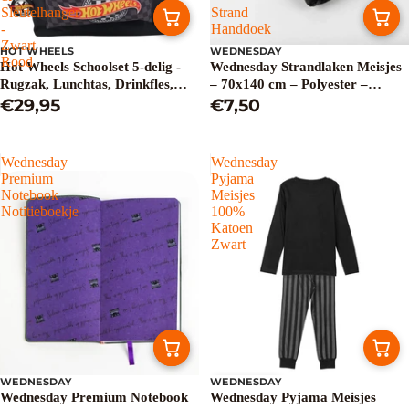
Sleutelhanger
Strand
-
Handdoek
Zwart
HOT WHEELS
WEDNESDAY
Rood
Hot Wheels Schoolset 5-delig -
Wednesday Strandlaken Meisjes
Rugzak, Lunchtas, Drinkfles,
– 70x140 cm – Polyester –
Etui & Sleutelhanger - Zwart
€29,95
Sneldrogend – Strand Handdoek
€7,50
Rood
Wednesday
Wednesday
Premium
Pyjama
Notebook
Meisjes
Notitieboekje
100%
Katoen
Zwart
WEDNESDAY
WEDNESDAY
Uitverkoop
Wednesday Premium Notebook
Wednesday Pyjama Meisjes