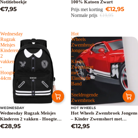
Notitieboekje
100% Katoen Zwart
€7,95
€12,95
Prijs met korting
Normale prijs
€19,95
Wednesday
Hot
Rugzak
Wheels
Meisjes
Zwembroek
Kinderen
Jongens
2
–
vakken
Kinder
-
Zwemshort
Hoogte
met
44cm
Elastische
Band
–
Sneldrogende
Zwembroek
WEDNESDAY
HOT WHEELS
Uitverkocht
Wednesday Rugzak Meisjes
Hot Wheels Zwembroek Jongens
Kinderen 2 vakken - Hoogte
– Kinder Zwemshort met
44cm
€28,95
Elastische Band – Sneldrogende
€12,95
Zwembroek