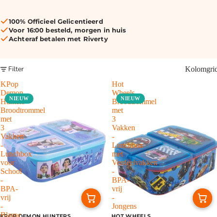
100% Officieel Gelicentieerd
Voor 16:00 besteld, morgen in huis
Achteraf betalen met Riverty
Filter
Kolomgri
KPop
Hot
Demon
Wheels
NIEUW
NIEUW
Hunters
Broodtrommel
Broodtrommel
met
met
3
3
Vakken
Vakken
-
-
Lunchbox
Lunchbox
met
voor
Verdeelvakken
School
-
-
BPA-
BPA-
vrij
vrij
-
-
Jongens
Blauw
KPOP DEMON HUNTERS
HOT WHEELS