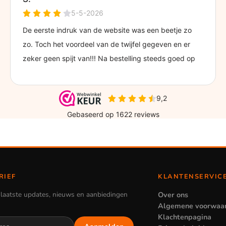
RIEF
KLANTENSERVIC
laatste updates, nieuws en aanbiedingen
Over ons
Algemene voorwaa
Klachtenpagina