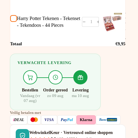
Harry
Potter
Teken
Harry Potter Tekenen - Tekenset
Tekens
Teken
- Tekendoos - 44 Pieces
- 44
Piece
€11,95
Totaal
€9,95
VERWACHTE LEVERING
Bestellen
Order gereed
Levering
Vandaag (vr
zo 09 aug
ma 10 aug
07 aug)
Veilig betalen met
VISA
i
DEAL
Pay
Pal
Klarna
Banc
ontact
WebwinkelKeur · Vertrouwd online shoppen