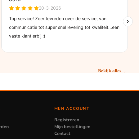
→
Bekijk alles
E
MIJN ACCOUNT
Registreren
rden
Mijn bestellingen
Contact