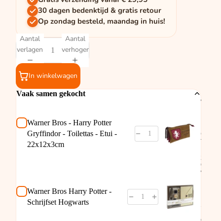
30 dagen bedenktijd & gratis retour
Op zondag besteld, maandag in huis!
Aantal
Aantal
verlagen
verhogen
In winkelwagen
Vaak samen gekocht
Warne
Bros -
Harry
Warner Bros - Harry Potter
Potter
Gryffindor - Toilettas - Etui -
Gryffi
Toilett
22x12x3cm
Etui -
22x12
€9,95
Warne
Bros
Harry
Warner Bros Harry Potter -
Potter
Schrijfset Hogwarts
Schrijf
Hogwa
€22,95