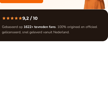
9,2
/ 10
Gebaseerd op
1622+ tevreden fans
. 100% origineel en officieel
gelicenseerd, snel geleverd vanuit Nederland.