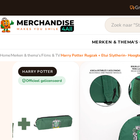
Gr
MERKEN & THEMA'S
Home
/
Merken & thema's
/
Films & TV
/
Harry Potter Rugzak + Etui Slytherin- Hoog
HARRY POTTER
Officieel gelicenseerd