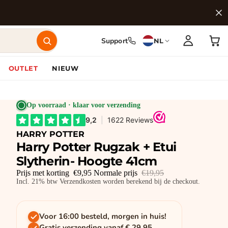
Support
NL
OUTLET
NIEUW
Op voorraad · klaar voor verzending
HARRY POTTER
Harry Potter Rugzak + Etui
Slytherin- Hoogte 41cm
Prijs met korting
€9,95
Normale prijs
€19,95
Incl. 21% btw Verzendkosten worden berekend bij de checkout.
Voor 16:00 besteld, morgen in huis!
Gratis verzending vanaf € 29,95