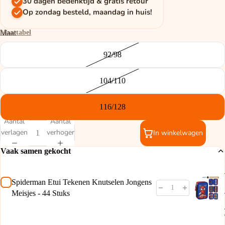
30 dagen bedenktijd & gratis retour
Op zondag besteld, maandag in huis!
Maattabel
Maat
92/98
104/110
116/128
Aantal
Aantal
verlagen
verhogen
In winkelwagen
Vaak samen gekocht
Spiderman Etui Tekenen Knutselen Jongens
Meisjes - 44 Stuks