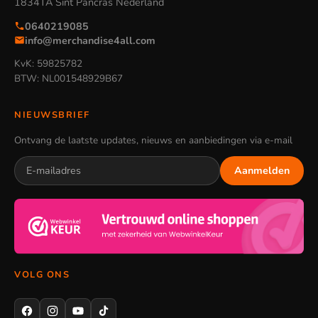
1834TA Sint Pancras Nederland
0640219085
info@merchandise4all.com
KvK: 59825782
BTW: NL001548929B67
NIEUWSBRIEF
Ontvang de laatste updates, nieuws en aanbiedingen via e-mail
Aanmelden
VOLG ONS