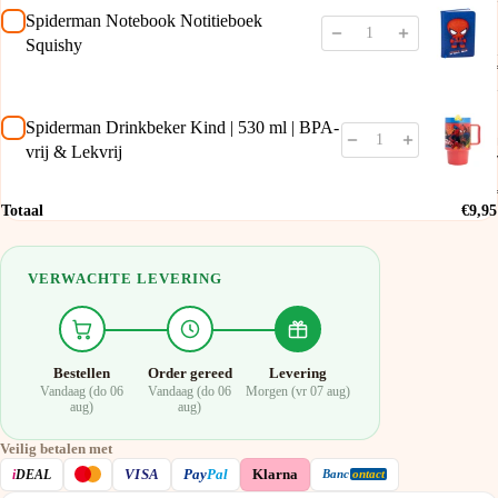
Spiderman Notebook Notitieboek
Squishy
Spiderman Drinkbeker Kind | 530 ml | BPA-
vrij & Lekvrij
Totaal
€9,95
VERWACHTE LEVERING
Bestellen
Order gereed
Levering
Vandaag (do 06
Vandaag (do 06
Morgen (vr 07 aug)
aug)
aug)
Veilig betalen met
VISA
i
DEAL
Pay
Pal
Klarna
Banc
ontact