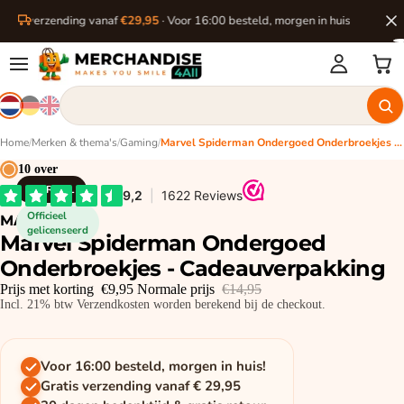
ratis verzending vanaf
€29,95
· Voor 16:00 besteld, morgen in huis
Home
/
Merken & thema's
/
Gaming
/
Marvel Spiderman Ondergoed Onderbroekjes - Cadeauverpakking
10 over
MARVEL
Officieel
MARVEL
gelicenseerd
Marvel Spiderman Ondergoed
Onderbroekjes - Cadeauverpakking
Prijs met korting
€9,95
Normale prijs
€14,95
Incl. 21% btw Verzendkosten worden berekend bij de checkout.
Voor 16:00 besteld, morgen in huis!
Gratis verzending vanaf € 29,95