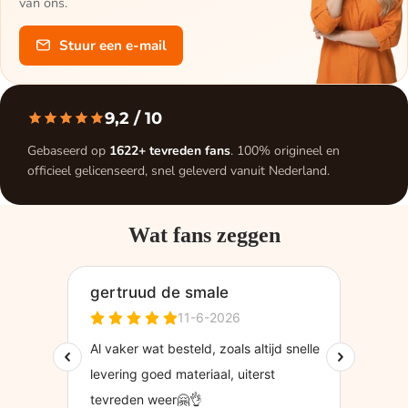
van ons.
Stuur een e-mail
9,2
/ 10
Gebaseerd op
1622+ tevreden fans
. 100% origineel en
officieel gelicenseerd, snel geleverd vanuit Nederland.
Wat fans zeggen