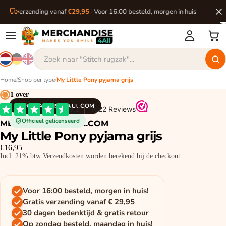
ratis verzending vanaf
€29,95
· Voor 16:00 besteld, morgen in huis
Home
/
Shop per type
/
My Little Pony pyjama grijs
1 over
MERCHANDISE4ALL.COM
Officieel gelicenseerd
MERCHANDISE4ALL.COM
My Little Pony pyjama grijs
€16,95
Incl. 21% btw Verzendkosten worden berekend bij de checkout.
Voor 16:00 besteld, morgen in huis!
Gratis verzending vanaf € 29,95
30 dagen bedenktijd & gratis retour
Op zondag besteld, maandag in huis!