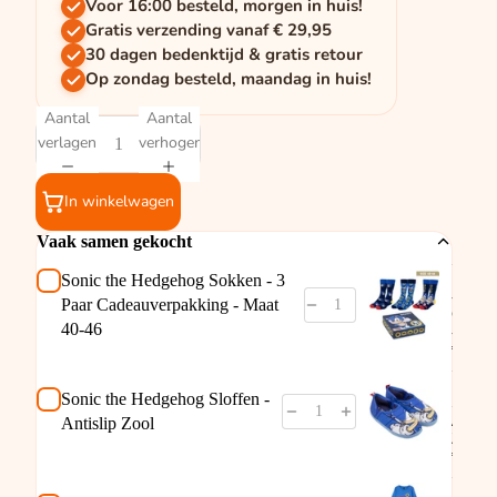
Voor 16:00 besteld, morgen in huis!
Gratis verzending vanaf € 29,95
30 dagen bedenktijd & gratis retour
Op zondag besteld, maandag in huis!
Aantal
Aantal
verlagen
verhogen
In winkelwagen
Vaak samen gekocht
Sonic 
Hedge
Sonic the Hedgehog Sokken - 3
- 3 Pa
Paar Cadeauverpakking - Maat
Cadea
40-46
- Maat
€9,95
Sonic 
Hedg
Sonic the Hedgehog Sloffen -
Sloffe
Antisli
Antislip Zool
Zool
€13,95
Sonic 
Hedg