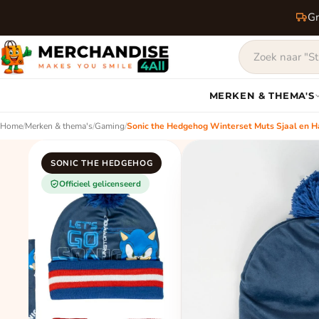
Gr
MERKEN & THEMA'S
Home
/
Merken & thema's
/
Gaming
/
Sonic the Hedgehog Winterset Muts Sjaal en 
SONIC THE HEDGEHOG
Officieel gelicenseerd