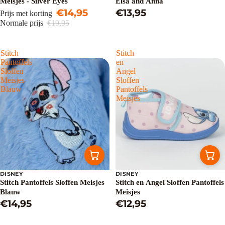
Meisjes - Silver Eyes
Elsa and Anna
€14,95
€13,95
Prijs met korting
Normale prijs
€19,95
Stitch
Stitch
Pantoffels
en
Sloffen
Angel
Meisjes
Sloffen
Blauw
Pantoffels
Meisjes
DISNEY
DISNEY
Stitch Pantoffels Sloffen Meisjes
Stitch en Angel Sloffen Pantoffels
Blauw
Meisjes
€14,95
€12,95