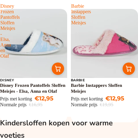
Disney
Barbie
Frozen
Instappers
Pantoffels
Sloffen
Sloffen
Meisjes
Meisjes
-
Elsa,
Anna
en
Olaf
DISNEY
BARBIE
Uitverkoop
Uitverkoop
Disney Frozen Pantoffels Sloffen
Barbie Instappers Sloffen
Meisjes - Elsa, Anna en Olaf
Meisjes
€12,95
€12,95
Prijs met korting
Prijs met korting
Normale prijs
€16,95
Normale prijs
€19,95
Kindersloffen kopen voor warme
voetjes