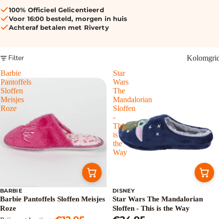
100% Officieel Gelicentieerd
Voor 16:00 besteld, morgen in huis
Achteraf betalen met Riverty
Filter
Kolomgri
Barbie
Star
Pantoffels
Wars
Sloffen
The
Meisjes
Mandalorian
Roze
Sloffen
-
This
is
the
Way
BARBIE
DISNEY
Uitverkoop
Barbie Pantoffels Sloffen Meisjes
Star Wars The Mandalorian
Roze
Sloffen - This is the Way