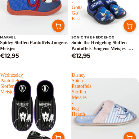
-
Gotta
Go
Fast
MARVEL
SONIC THE HEDGEHOG
Spidey Sloffen Pantoffels Jongens
Sonic the Hedgehog Sloffen
Meisjes
Pantoffels Jongens Meisjes -
€12,95
Gotta Go Fast
€12,95
Wednesday
Disney
Pantoffels
Stitch
Sloffen
Pantoffels
Meisjes
Sloffen
Meisjes
-
Big
Hearth