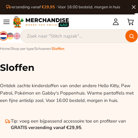
ratis verzending vanaf
€29,95
· Voor 16:00 besteld, morgen in huis
Home
/
Shop per type
/
Schoenen
/
Sloffen
Sloffen
Ontdek zachte kindersloffen van onder andere Hello Kitty, Paw
Patrol, Pokémon en Gabby's Poppenhuis. Warme pantoffels met
een fijne antislip zool. Voor 16:00 besteld, morgen in huis.
Tip: voeg een bijpassend accessoire toe en profiteer van
GRATIS verzending vanaf €29,95
.