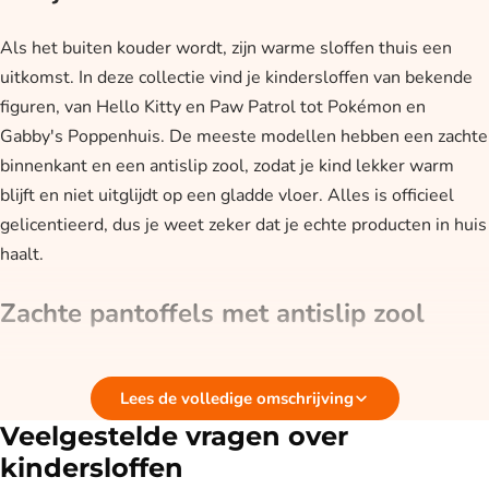
Als het buiten kouder wordt, zijn warme sloffen thuis een
uitkomst. In deze collectie vind je kindersloffen van bekende
figuren, van Hello Kitty en Paw Patrol tot Pokémon en
Gabby's Poppenhuis. De meeste modellen hebben een zachte
binnenkant en een antislip zool, zodat je kind lekker warm
blijft en niet uitglijdt op een gladde vloer. Alles is officieel
gelicentieerd, dus je weet zeker dat je echte producten in huis
haalt.
Zachte pantoffels met antislip zool
De sloffen in deze collectie zijn gemaakt om lekker warm te
Lees de volledige omschrijving
zitten. De binnenkant is zacht, en de stevige zool houdt de
voetjes van de koude vloer. Doordat veel modellen een
Veelgestelde vragen over
antislip zool hebben, zijn ze prettig voor kinderen die door het
kindersloffen
huis rennen. Sommige sloffen sluiten met klittenband, zodat