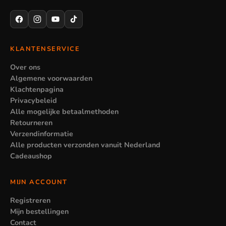
buiten op te lopen, omdat de zool daar niet tegen bestand is.
Voor buiten of onderweg zijn stevige schoenen of instappers
een betere keuze. Let ook op de maat: te grote sloffen
schuiven van de voet, terwijl te kleine sloffen knellen. Kies
KLANTENSERVICE
dus op maat en op gebruik.
Over ons
Algemene voorwaarden
Klachtenpagina
Privacybeleid
Alle mogelijke betaalmethoden
Retourneren
Verzendinformatie
Alle producten verzonden vanuit Nederland
Cadeaushop
MIJN ACCOUNT
Registreren
Mijn bestellingen
Contact