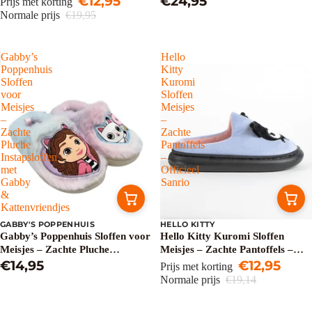
€12,95
€24,95
Prijs met korting
Normale prijs
€19,95
Gabby’s
Hello
Poppenhuis
Kitty
Sloffen
Kuromi
voor
Sloffen
Meisjes
Meisjes
–
–
Zachte
Zachte
Pluche
Pantoffels
Instapsloffen
–
met
Officieel
Gabby
Sanrio
&
Kattenvriendjes
GABBY'S POPPENHUIS
HELLO KITTY
Uitverkoop
Gabby’s Poppenhuis Sloffen voor
Hello Kitty Kuromi Sloffen
Meisjes – Zachte Pluche
Meisjes – Zachte Pantoffels –
Instapsloffen met Gabby &
€14,95
Officieel Sanrio
€12,95
Prijs met korting
Kattenvriendjes
Normale prijs
€19,14