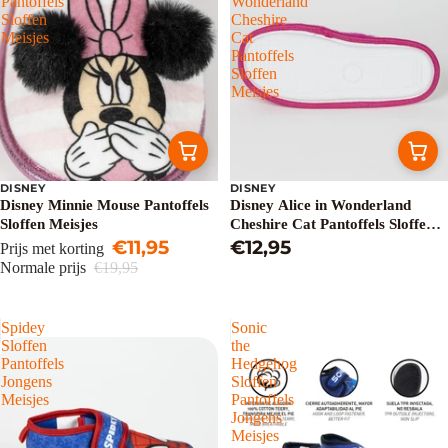
Pantoffels
Wonderland
Sloffen
Cheshire
Meisjes
Cat
Pantoffels
Sloffen
Meisjes
DISNEY
DISNEY
Uitverkoop
Disney Minnie Mouse Pantoffels
Disney Alice in Wonderland
Sloffen Meisjes
Cheshire Cat Pantoffels Sloffen
€11,95
Meisjes
€12,95
Prijs met korting
Normale prijs
€19,95
Spidey
Sonic
Sloffen
the
Pantoffels
Hedgehog
Jongens
Sloffen
Meisjes
Pantoffels
Jongens
Meisjes