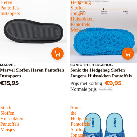
Heren
Hedgehog
Pantoffels
Sloffen
Instappers
Jongens
Huissokken
Pantoffels
Meisjes
MARVEL
SONIC THE HEDGEHOG
Uitverkoop
Marvel Sloffen Heren Pantoffels
Sonic the Hedgehog Sloffen
Instappers
Jongens Huissokken Pantoffels
€15,95
Meisjes
€9,95
Prijs met korting
Normale prijs
€16,95
Stitch
Sonic
Sloffen
the
Huissokken
Hedgehog
Pantoffels
Pantoffels
Meisjes
Sloffen
Jongens