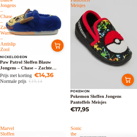
Jongens
Meisjes
–
Chase
–
Zachte
Warmtepantoffels
–
Antislip
Zool
NICKELODEON
Uitverkoop
Paw Patrol Sloffen Blauw
Jongens – Chase – Zachte
Warmtepantoffels – Antislip Zool
€14,36
Prijs met korting
Normale prijs
€19,14
POKEMON
Pokemon Sloffen Jongens
Pantoffels Meisjes
€17,95
Marvel
Sonic
Sloffen
the