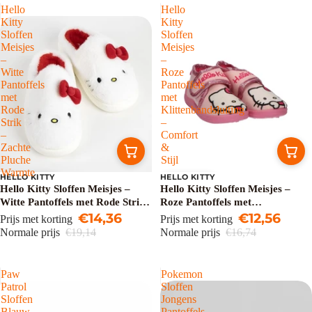
Hello
Hello
Kitty
Kitty
Sloffen
Sloffen
Meisjes
Meisjes
–
–
Witte
Roze
Pantoffels
Pantoffels
met
met
Rode
Klittenbandsluiting
Strik
–
–
Comfort
Zachte
&
Pluche
Stijl
Warmte
HELLO KITTY
HELLO KITTY
Uitverkoop
Uitverkoop
Hello Kitty Sloffen Meisjes –
Hello Kitty Sloffen Meisjes –
Witte Pantoffels met Rode Strik
Roze Pantoffels met
– Zachte Pluche Warmte
€14,36
Klittenbandsluiting – Comfort &
€12,56
Prijs met korting
Prijs met korting
Stijl
Normale prijs
€19,14
Normale prijs
€16,74
Paw
Pokemon
Patrol
Sloffen
Sloffen
Jongens
Blauw
Pantoffels