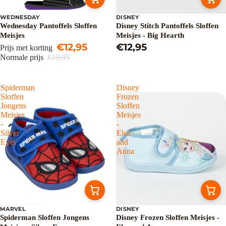
WEDNESDAY
DISNEY
Uitverkoop
Wednesday Pantoffels Sloffen
Disney Stitch Pantoffels Sloffen
Meisjes
Meisjes - Big Hearth
€12,95
€12,95
Prijs met korting
Normale prijs
€19,95
Spiderman
Disney
Sloffen
Frozen
Jongens
Sloffen
Meisjes
Meisjes
-
-
Silver
Elsa
Eyes
and
Anna
MARVEL
DISNEY
Uitverkoop
Spiderman Sloffen Jongens
Disney Frozen Sloffen Meisjes -