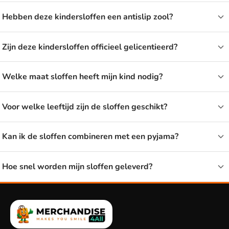
ze goed op hun plek blijven zitten.
Hebben deze kindersloffen een antislip zool?
Voor welke leeftijd zijn kindersloffen?
Zijn deze kindersloffen officieel gelicentieerd?
Er zijn sloffen voor uiteenlopende leeftijden, van peuters tot
Welke maat sloffen heeft mijn kind nodig?
oudere kinderen. Voor jonge kinderen zijn de instapmodellen
handig, omdat ze snel aan en uit gaan. Kies de maat op basis
Voor welke leeftijd zijn de sloffen geschikt?
van de schoenmaat van je kind. Zit je kind tussen twee maten
in, dan is de grotere maat vaak fijner, ook omdat sloffen met
Kan ik de sloffen combineren met een pyjama?
een dikke sok gedragen kunnen worden.
Sloffen combineren met sokken en
Hoe snel worden mijn sloffen geleverd?
pyjama
Sloffen dragen het lekkerst met een paar warme
sokken
eronder. Wil je een compleet setje voor thuis, dan