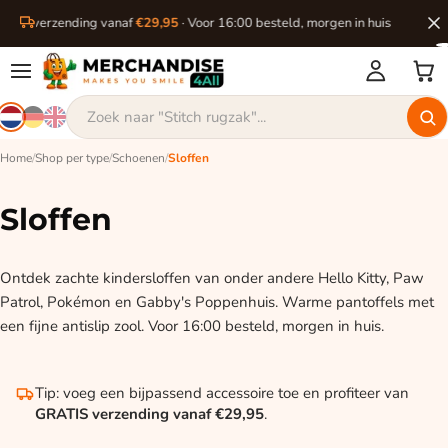
ratis verzending vanaf
€29,95
· Voor 16:00 besteld, morgen in huis
Home
/
Shop per type
/
Schoenen
/
Sloffen
Sloffen
Ontdek zachte kindersloffen van onder andere Hello Kitty, Paw
Patrol, Pokémon en Gabby's Poppenhuis. Warme pantoffels met
een fijne antislip zool. Voor 16:00 besteld, morgen in huis.
Tip: voeg een bijpassend accessoire toe en profiteer van
GRATIS verzending vanaf €29,95
.