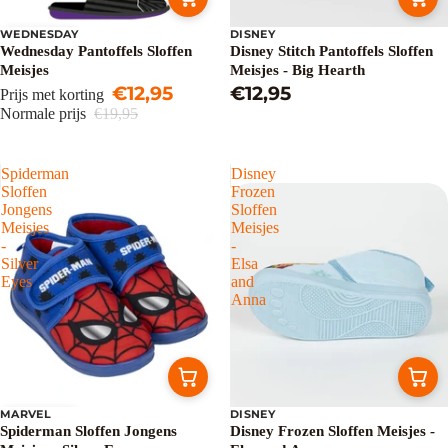
WEDNESDAY
DISNEY
Uitverkoop
Wednesday Pantoffels Sloffen
Disney Stitch Pantoffels Sloffen
Meisjes
Meisjes - Big Hearth
€12,95
€12,95
Prijs met korting
Normale prijs
€19,95
Spiderman
Disney
Sloffen
Frozen
Jongens
Sloffen
Meisjes
Meisjes
-
-
Silver
Elsa
Eyes
and
Anna
MARVEL
DISNEY
Uitverkoop
Spiderman Sloffen Jongens
Disney Frozen Sloffen Meisjes -