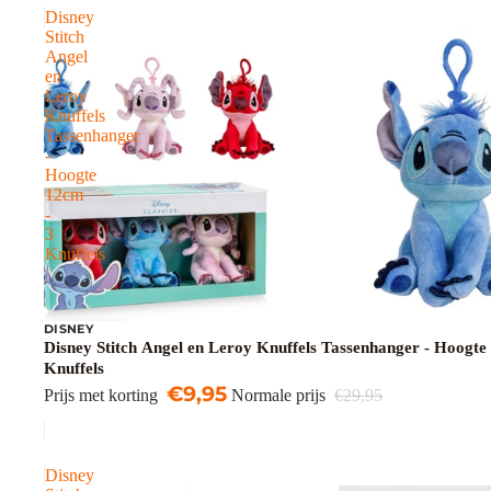
Disney
Stitch
Angel
en
Leroy
Knuffels
Tassenhanger
-
Hoogte
12cm
-
3
Knuffels
DISNEY
Uitverkoop
Disney Stitch Angel en Leroy Knuffels Tassenhanger - Hoogte
Knuffels
€9,95
Prijs met korting
Normale prijs
€29,95
Disney