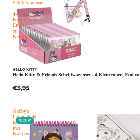
Schrijfwarenset
-
4-
Kleurenpen,
Etui
en
Keycord
HELLO KITTY
Hello Kitty & Friends Schrijfwarenset - 4-Kleurenpen, Etui e
€5,95
Gabby's
Poppenhuis
NIEUW
Krasboek
met
Kraspen
-