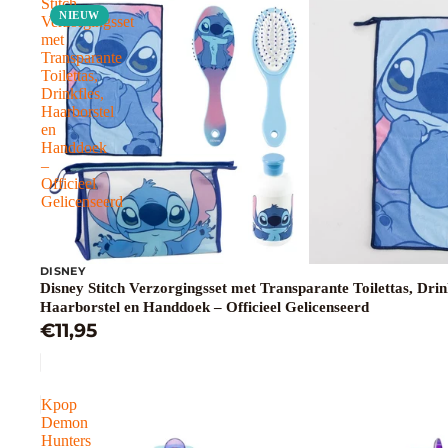
Stitch
NIEUW
Verzorgingsset
met
Transparante
Toilettas,
Drinkfles,
Haarborstel
en
Handdoek
–
Officieel
Gelicenseerd
DISNEY
Disney Stitch Verzorgingsset met Transparante Toilettas, Drin
Haarborstel en Handdoek – Officieel Gelicenseerd
€11,95
Kpop
Demon
Hunters