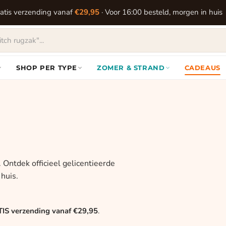
atis verzending vanaf
€29,95
· Voor 16:00 besteld, morgen in huis
SHOP PER TYPE
ZOMER & STRAND
CADEAUS
. Ontdek officieel gelicentieerde
huis.
IS verzending vanaf €29,95
.