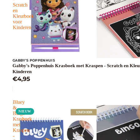
Scratch
en
Kleurboek
voor
Kinderen
GABBY'S POPPENHUIS
Gabby's Poppenhuis Krasboek met Kraspen - Scratch en Kleu
Kinderen
€4,95
Bluey
&
NIEUW
Bingo
Krasboek
met
Kraspen
-