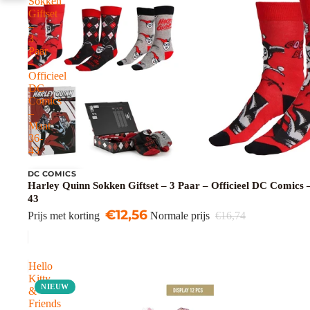
Sokken
Giftset
–
3
Paar
–
Officieel
DC
Comics
–
Maat
36-
43
DC COMICS
Uitverkoop
Harley Quinn Sokken Giftset – 3 Paar – Officieel DC Comics 
43
€12,56
Prijs met korting
Normale prijs
€16,74
Hello
Kitty
NIEUW
&
Friends