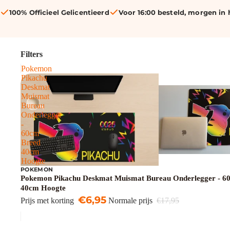
100% Officieel Gelicentieerd
Voor 16:00 besteld, morgen in 
Filters
Pokemon
Pikachu
Deskmat
Muismat
Bureau
Onderlegger
-
60cm
Breed
40cm
Hoogte
POKEMON
Uitverkoop
Pokemon Pikachu Deskmat Muismat Bureau Onderlegger - 6
40cm Hoogte
€6,95
Prijs met korting
Normale prijs
€17,95