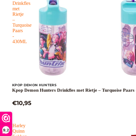
Drinkfles
met
Rietje
–
Turquoise
Paars
-
430ML
KPOP DEMON HUNTERS
Kpop Demon Hunters Drinkfles met Rietje – Turquoise Paars
€10,95
Harley
9,2
Quinn