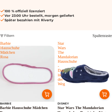
100 % offiziell lizenziert
Vor 23:00 Uhr bestellt, morgen geliefert
Später bezahlen mit Riverty
Filtern
Spaltenraste
Barbie
Star
Hausschuhe
Wars
Mädchen
The
Rosa
Mandalorian
Hausschuhe
-
Das
ist
der
Weg
BARBIE
DISNEY
Sale
Barbie Hausschuhe Mädchen
Star Wars The Mandalorian