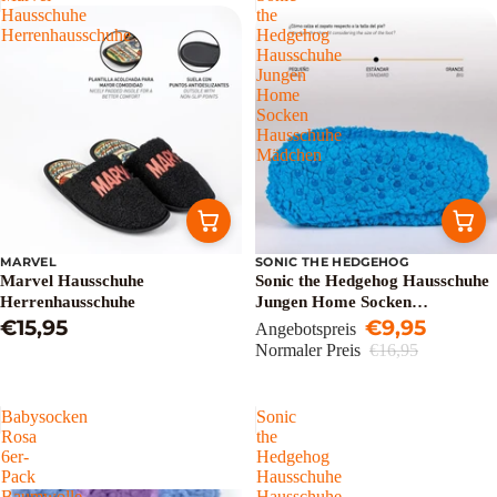
Hausschuhe
the
Herrenhausschuhe
Hedgehog
Hausschuhe
Jungen
Home
Socken
Hausschuhe
Mädchen
MARVEL
SONIC THE HEDGEHOG
Sale
Marvel Hausschuhe
Sonic the Hedgehog Hausschuhe
Herrenhausschuhe
Jungen Home Socken
€15,95
Hausschuhe Mädchen
€9,95
Angebotspreis
Normaler Preis
€16,95
Babysocken
Sonic
Rosa
the
6er-
Hedgehog
Pack
Hausschuhe
Baumwolle
Hausschuhe