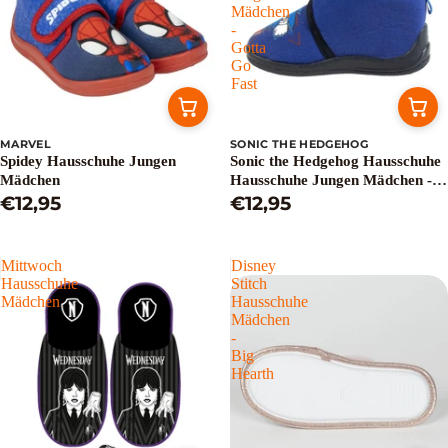
Mädchen
-
Gotta
Go
Fast
MARVEL
SONIC THE HEDGEHOG
Spidey Hausschuhe Jungen
Sonic the Hedgehog Hausschuhe
Mädchen
Hausschuhe Jungen Mädchen -
€12,95
Gotta Go Fast
€12,95
Mittwoch
Disney
Hausschuhe
Stitch
Mädchen
Hausschuhe
Mädchen
-
Big
Hearth