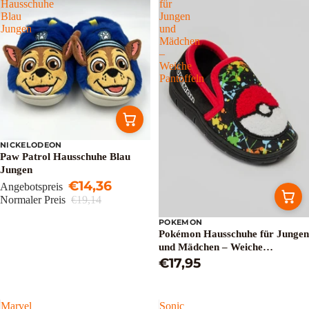
Hausschuhe
für
Blau
Jungen
Jungen
und
Mädchen
–
Weiche
Pantoffeln
NICKELODEON
Sale
Paw Patrol Hausschuhe Blau
Jungen
€14,36
Angebotspreis
Normaler Preis
€19,14
POKEMON
Pokémon Hausschuhe für Jungen
und Mädchen – Weiche
Pantoffeln
€17,95
Marvel
Sonic