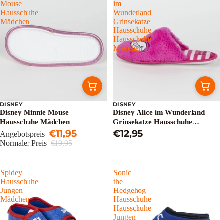
Mouse
im
Hausschuhe
Wunderland
Mädchen
Grinsekatze
Hausschuhe
Hausschuhe
Mädchen
DISNEY
DISNEY
Sale
Disney Minnie Mouse
Disney Alice im Wunderland
Hausschuhe Mädchen
Grinsekatze Hausschuhe
€11,95
Hausschuhe Mädchen
€12,95
Angebotspreis
Normaler Preis
€19,95
Spidey
Sonic
Hausschuhe
the
Jungen
Hedgehog
Mädchen
Hausschuhe
Hausschuhe
Jungen