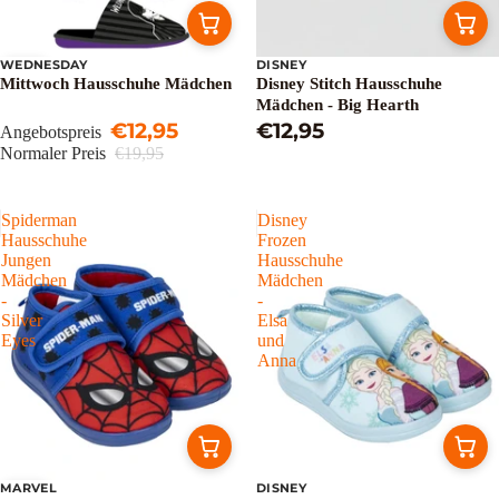
WEDNESDAY
DISNEY
Sale
Mittwoch Hausschuhe Mädchen
Disney Stitch Hausschuhe
Mädchen - Big Hearth
€12,95
€12,95
Angebotspreis
Normaler Preis
€19,95
Spiderman
Disney
Hausschuhe
Frozen
Jungen
Hausschuhe
Mädchen
Mädchen
-
-
Silver
Elsa
Eyes
und
Anna
MARVEL
DISNEY
Sale