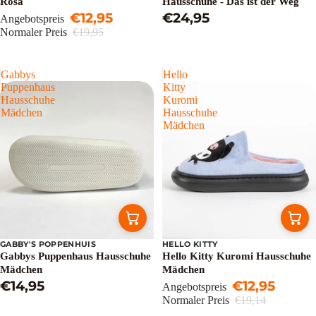
Rosa
Hausschuhe - Das ist der Weg
€12,95
€24,95
Angebotspreis
Normaler Preis
€19,95
Gabbys
Hello
Puppenhaus
Kitty
Hausschuhe
Kuromi
Mädchen
Hausschuhe
Mädchen
GABBY'S POPPENHUIS
HELLO KITTY
Sale
Gabbys Puppenhaus Hausschuhe
Hello Kitty Kuromi Hausschuhe
Mädchen
Mädchen
€14,95
€12,95
Angebotspreis
Normaler Preis
€19,14