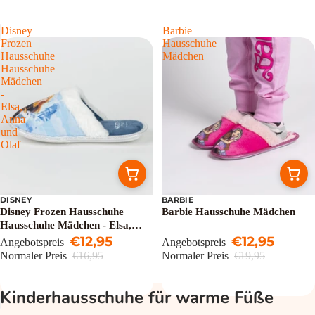
Disney
Barbie
Frozen
Hausschuhe
Hausschuhe
Mädchen
Hausschuhe
Mädchen
-
Elsa,
Anna
und
Olaf
DISNEY
BARBIE
Sale
Sale
Disney Frozen Hausschuhe
Barbie Hausschuhe Mädchen
Hausschuhe Mädchen - Elsa,
Anna und Olaf
€12,95
€12,95
Angebotspreis
Angebotspreis
Normaler Preis
€16,95
Normaler Preis
€19,95
Kinderhausschuhe für warme Füße