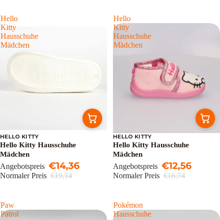
Hello
Hello
Kitty
Kitty
Hausschuhe
Hausschuhe
Mädchen
Mädchen
HELLO KITTY
HELLO KITTY
Sale
Sale
Hello Kitty Hausschuhe
Hello Kitty Hausschuhe
Mädchen
Mädchen
€14,36
€12,56
Angebotspreis
Angebotspreis
Normaler Preis
€19,14
Normaler Preis
€16,74
Paw
Pokémon
Patrol
Hausschuhe