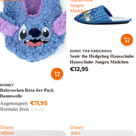
Jungen
Mädchen
SONIC THE HEDGEHOG
Sonic the Hedgehog Hausschuhe
Hausschuhe Jungen Mädchen
€12,95
DISNEY
Sale
Babysocken Rosa 6er-Pack
Baumwolle
€11,95
Angebotspreis
Normaler Preis
€16,95
Disney
Disney
Minnie
Alice