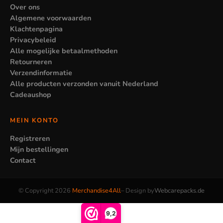
jedem Alter oder Geschmack. Der dunkle, etwas düstere Stil
Over ons
spricht vor allem Fans des Films an und ist weniger für
Algemene voorwaarden
jüngere Kinder oder für jemanden geeignet, der etwas
Klachtenpagina
Privacybeleid
Fröhliches sucht. Achte also auf den Stil im Verhältnis zu der
Alle mogelijke betaalmethoden
Person, die es nutzt, damit das Geschenk wirklich geschätzt
Retourneren
wird.
Verzendinformatie
Alle producten verzonden vanuit Nederland
Cadeaushop
MEIN KONTO
Registreren
Mijn bestellingen
Contact
© Copyright 2026
Merchandise4All
– Design by
Webcarepacks.de
9,2