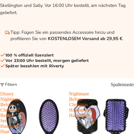
Skellington und Sally. Vor 16:00 Uhr bestellt, am nächsten Tag
geliefert.
Tipp: Fügen Sie ein passendes Accessoire hinzu und
profitieren Sie von
KOSTENLOSEM Versand ab 29,95 €
.
100 % offiziell lizenziert
Vor 23:00 Uhr bestellt, morgen geliefert
Später bezahlen mit Riverty
Filtern
Spaltenraste
Disney
Nightmare
Nightmare
Before
Before
Christmas
Christmas
Haarbürste
Beauty
Haarpflege
Set
Haarbürste
Haar