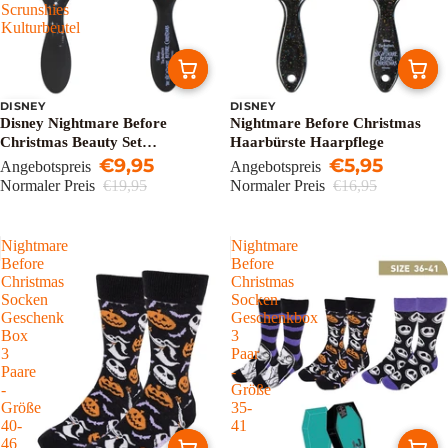
Scrunshies
Kulturbeutel
DISNEY
DISNEY
Sale
Sale
Disney Nightmare Before
Nightmare Before Christmas
Christmas Beauty Set
Haarbürste Haarpflege
Haarbürste Haar Scrunshies
€9,95
€5,95
Angebotspreis
Angebotspreis
Kulturbeutel
Normaler Preis
€19,95
Normaler Preis
€16,95
Nightmare
Nightmare
Before
Before
Christmas
Christmas
Socken
Socken
Geschenk
Geschenkbox
Box
3
3
Paar
Paare
-
-
Größe
Größe
35-
40-
41
46