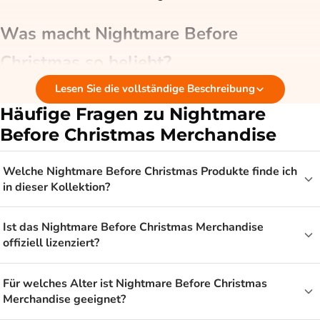
Was macht Nightmare Before
Christmas so beliebt?
Lesen Sie die vollständige Beschreibung
The Nightmare Before Christmas verbindet Halloween und
Häufige Fragen zu Nightmare
Weihnachten auf eine Weise, die sonst niemand schafft. Der
Before Christmas Merchandise
Film hat einen eigenen, erkennbaren Stil und eine Gruppe von
Fans, die ihm schon seit Jahren treu ist. Gerade diese
Welche Nightmare Before Christmas Produkte finde ich
Kombination aus leicht und düster macht das Thema bei
in dieser Kollektion?
Jugendlichen und Erwachsenen beliebt, die etwas Besonderes
mögen.
Ist das Nightmare Before Christmas Merchandise
offiziell lizenziert?
Für wen ist Nightmare Before
Christmas Merchandise?
Für welches Alter ist Nightmare Before Christmas
Merchandise geeignet?