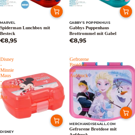
MARVEL
GABBY'S POPPENHUIS
Spiderman Lunchbox mit
Gabbys Puppenhaus
Besteck
Brottrommel mit Gabel
€8,95
€8,95
Disney
Gefrorene
-
Brotdose
Minnie
mit
Maus
Aufdruck
-
Lunchbox
-
Rot
MERCHANDISE4ALL.COM
Ausverkauft
Gefrorene Brotdose mit
DISNEY
Aufdruck