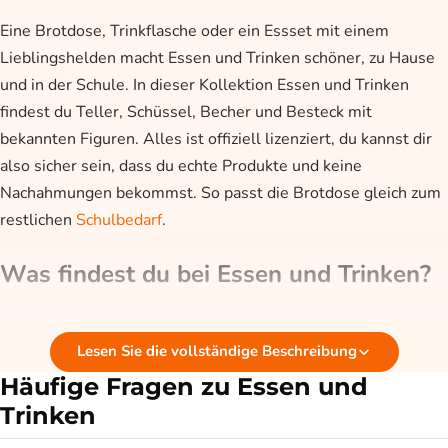
Eine Brotdose, Trinkflasche oder ein Essset mit einem
Lieblingshelden macht Essen und Trinken schöner, zu Hause
und in der Schule. In dieser Kollektion Essen und Trinken
findest du Teller, Schüssel, Becher und Besteck mit
bekannten Figuren. Alles ist offiziell lizenziert, du kannst dir
also sicher sein, dass du echte Produkte und keine
Nachahmungen bekommst. So passt die Brotdose gleich zum
restlichen
Schulbedarf
.
Was findest du bei Essen und Trinken?
Diese Kollektion dreht sich um alles rund um die Mahlzeit.
Lesen Sie die vollständige Beschreibung
Denk an Trinkflaschen für unterwegs, Brotdosen für die Pause
und komplette Essets mit Teller, Schüssel, Becher und
Häufige Fragen zu Essen und
Besteck. Viele der Essets sind mikrowellengeeignet, was den
Trinken
täglichen Gebrauch erleichtert. So stellst du auf einmal ein