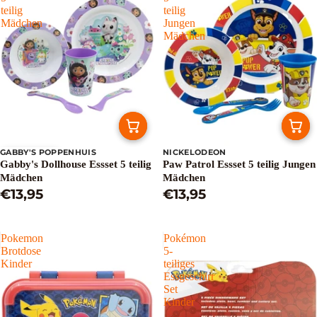
teilig
teilig
Mädchen
Jungen
Mädchen
GABBY'S POPPENHUIS
NICKELODEON
Ausverkauft
Gabby's Dollhouse Essset 5 teilig
Paw Patrol Essset 5 teilig Jungen
Mädchen
Mädchen
€13,95
€13,95
Pokemon
Pokémon
Brotdose
5-
Kinder
teiliges
Essgeschirr
Set
Kinder