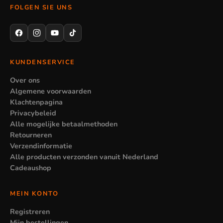
FOLGEN SIE UNS
Nicht jedes Teil passt zu jeder Situation. Ein kleiner
Kinderteller ist für eine große Mahlzeit weniger geeignet, und
eine Trinkflasche für Kindergartenkinder ist manchmal zu klein
für einen langen Schultag. Achte also auf Größe und Nutzung
KUNDENSERVICE
im Verhältnis zu dem, der sie verwendet. Wähle im Zweifel
Over ons
ein etwas größeres Modell, das länger hält.
Algemene voorwaarden
Klachtenpagina
Privacybeleid
Alle mogelijke betaalmethoden
Retourneren
Verzendinformatie
Alle producten verzonden vanuit Nederland
Cadeaushop
MEIN KONTO
Registreren
Mijn bestellingen