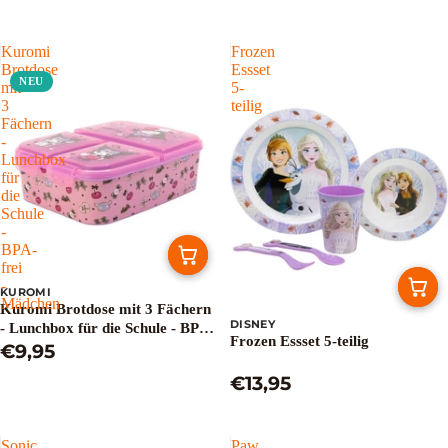
Kuromi
Frozen
Brotdose
Essset
NEU
mit
5-
3
teilig
Fächern
-
Lunchbox
für
die
Schule
-
BPA-
frei
-
KUROMI
Mädchen
Kuromi Brotdose mit 3 Fächern
DISNEY
- Lunchbox für die Schule - BPA-
Frozen Essset 5-teilig
frei - Mädchen
€9,95
€13,95
Sonic
Paw