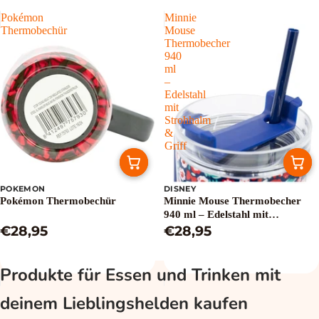
Pokémon
Minnie
Thermobechür
Mouse
Thermobecher
940
ml
–
Edelstahl
mit
Strohhalm
&
Griff
POKEMON
DISNEY
Pokémon Thermobechür
Minnie Mouse Thermobecher
940 ml – Edelstahl mit
€28,95
Strohhalm & Griff
€28,95
Produkte für Essen und Trinken mit
deinem Lieblingshelden kaufen