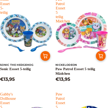
Essset
Patrol
5-
Essset
teilig
5
teilig
Mädchen
SONIC THE HEDGEHOG
NICKELODEON
Ausverkauft
Sonic Essset 5-teilig
Paw Patrol Essset 5 teilig
Mädchen
€13,95
€13,95
Gabby's
Paw
Dollhouse
Patrol
Essset
Essset
5
5