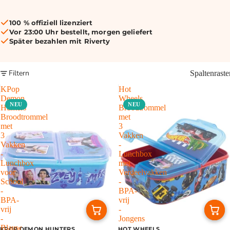
100 % offiziell lizenziert
Vor 23:00 Uhr bestellt, morgen geliefert
Später bezahlen mit Riverty
Filtern
Spaltenraste
KPop
Hot
Demon
Wheels
NEU
NEU
Hunters
Broodtrommel
Broodtrommel
met
met
3
3
Vakken
Vakken
-
-
Lunchbox
Lunchbox
met
voor
Verdeelvakken
School
-
-
BPA-
BPA-
vrij
vrij
-
-
Jongens
Blauw
KPOP DEMON HUNTERS
HOT WHEELS