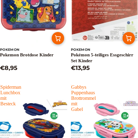
POKEMON
POKEMON
Pokemon Brotdose Kinder
Pokémon 5-teiliges Essgeschirr
Set Kinder
€8,95
€13,95
Spiderman
Gabbys
Lunchbox
Puppenhaus
mit
Brottrommel
Besteck
mit
Gabel