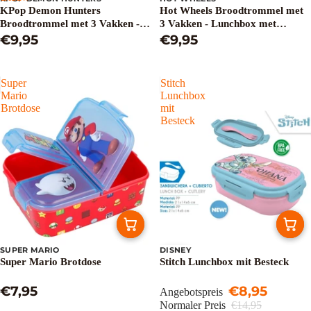
KPop Demon Hunters
Hot Wheels Broodtrommel met
Broodtrommel met 3 Vakken -
3 Vakken - Lunchbox met
Lunchbox voor School - BPA-vrij
€9,95
Verdeelvakken - BPA-vrij -
€9,95
- Blauw
Jongens
Super
Stitch
Mario
Lunchbox
Brotdose
mit
Besteck
SUPER MARIO
DISNEY
Sale
Super Mario Brotdose
Stitch Lunchbox mit Besteck
€7,95
€8,95
Angebotspreis
Normaler Preis
€14,95