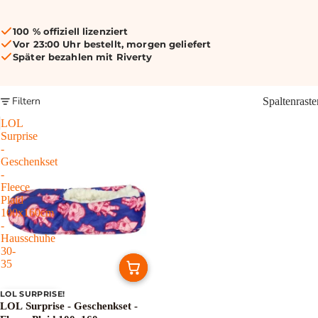
100 % offiziell lizenziert
Vor 23:00 Uhr bestellt, morgen geliefert
Später bezahlen mit Riverty
Filtern
Spaltenraste
LOL
Surprise
-
Geschenkset
-
Fleece
Plaid
100x160cm
-
Hausschuhe
30-
35
LOL SURPRISE!
Ausverkauft
LOL Surprise - Geschenkset -