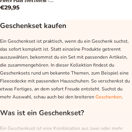
Fleece Plaid 100x160cm -
Hausschuhe 30-35
€29,95
Geschenkset kaufen
Ein Geschenkset ist praktisch, wenn du ein Geschenk suchst,
das sofort komplett ist. Statt einzelne Produkte getrennt
auszuwählen, bekommst du ein Set mit passenden Artikeln,
die zusammengehören. In dieser Kollektion findest du
Geschenksets rund um bekannte Themen, zum Beispiel eine
Fleecedecke mit passenden Hausschuhen. So verschenkst du
etwas Fertiges, an dem sofort Freude entsteht. Suchst du
mehr Auswahl, schau auch bei den breiteren
Geschenken
.
Was ist ein Geschenkset?
Ein Geschenkset ist eine Kombination aus zwei oder mehr