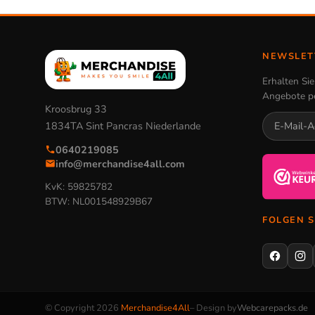
NEWSLET
Erhalten Si
Angebote p
Kroosbrug 33
1834TA Sint Pancras Niederlande
0640219085
info@merchandise4all.com
KvK: 59825782
BTW: NL001548929B67
FOLGEN S
© Copyright 2026
Merchandise4All
– Design by
Webcarepacks.de