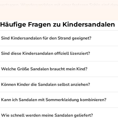
vertragen. Wandersandalen mit einer festeren Sohle sind dag
Sandalen mit Sommerkleidung kombini
Häufige Fragen zu Kindersandalen
Sandalen passen gut zum Rest der Sommerausstattung. Gehst 
Sind Kindersandalen für den Strand geeignet?
Schuhauswahl findest du in der breiteren Kollektion
Schuhe
un
Welche Größe Sandalen brauchst du?
Sind diese Kindersandalen offiziell lizenziert?
Wähle die Größe der Sandalen anhand der Schuhgröße deines Ki
Welche Größe Sandalen braucht mein Kind?
Ferse hinausragen. Liegt dein Kind zwischen zwei Größen, ist
Können Kinder die Sandalen selbst anziehen?
Wann Sandalen weniger geeignet sind
Kann ich Sandalen mit Sommerkleidung kombinieren?
Sandalen sind schön im Sommer, aber weniger geeignet für kal
Tage sind geschlossene Schuhe die bessere Wahl. Achte als
Wie schnell werden meine Sandalen geliefert?