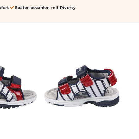
efert
Später bezahlen mit Riverty