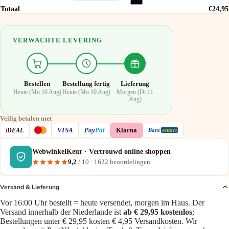
Totaal
€24,95
VERWACHTE LEVERING
Bestellen
Bestellung fertig
Lieferung
Heute (Mo 10 Aug)
Heute (Mo 10 Aug)
Morgen (Di 11
Aug)
Veilig betalen met
VISA
i
DEAL
Pay
Pal
Klarna
Banc
ontact
WebwinkelKeur · Vertrouwd online shoppen
9,2
/ 10 ·
1622
beoordelingen
Versand & Lieferung
Vor 16:00 Uhr bestellt = heute versendet, morgen im Haus. Der
Versand innerhalb der Niederlande ist
ab € 29,95 kostenlos
;
Bestellungen unter € 29,95 kosten € 4,95 Versandkosten. Wir