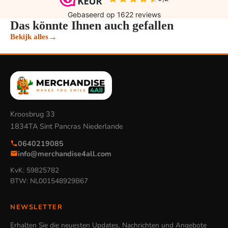
Das könnte Ihnen auch gefallen
→
Bekijk alles
Kroosbrug 33
1834TA Sint Pancras Niederlande
0640219085
info@merchandise4all.com
KvK: 59825782
BTW: NL001548929B67
NEWSLETTER
Erhalten Sie die neuesten Updates, Nachrichten und Angebote