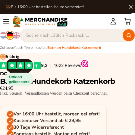
Bis 16:00 Uhr bestellen, heute versendet!
Zuhause
/
Nach Typ einkaufen
/
Batman Hundekorb Katzenkorb
6 übrig
DC
COMICS
DC COMICS
Officieel
Batman Hundekorb Katzenkorb
gelicenseerd
€24,95
Inkl. Steuern. Versandkosten werden beim Checkout berechnet.
Vor 16:00 Uhr bestellt, morgen geliefert!
Kostenloser Versand ab € 29,95
30 Tage Widerrufsrecht
Sonntags bestellt, Montag geliefert!