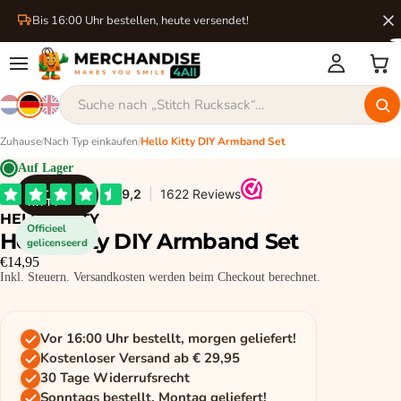
Bis 16:00 Uhr bestellen, heute versendet!
Zuhause
/
Nach Typ einkaufen
/
Hello Kitty DIY Armband Set
Auf Lager
HELLO
KITTY
HELLO KITTY
Officieel
Hello Kitty DIY Armband Set
gelicenseerd
€14,95
Inkl. Steuern. Versandkosten werden beim Checkout berechnet.
Vor 16:00 Uhr bestellt, morgen geliefert!
Kostenloser Versand ab € 29,95
30 Tage Widerrufsrecht
Sonntags bestellt, Montag geliefert!