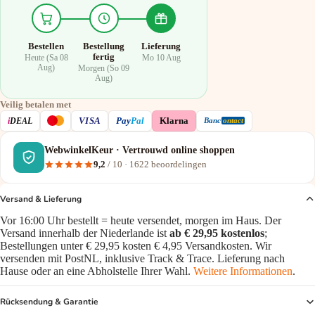
Bestellen
Bestellung
Lieferung
fertig
Heute (Sa 08
Mo 10 Aug
Aug)
Morgen (So 09
Aug)
Veilig betalen met
VISA
i
DEAL
Pay
Pal
Klarna
Banc
ontact
WebwinkelKeur · Vertrouwd online shoppen
9,2
/ 10 ·
1622
beoordelingen
Versand & Lieferung
Vor 16:00 Uhr bestellt = heute versendet, morgen im Haus. Der
Versand innerhalb der Niederlande ist
ab € 29,95 kostenlos
;
Bestellungen unter € 29,95 kosten € 4,95 Versandkosten. Wir
versenden mit PostNL, inklusive Track & Trace. Lieferung nach
Hause oder an eine Abholstelle Ihrer Wahl.
Weitere Informationen
.
Rücksendung & Garantie