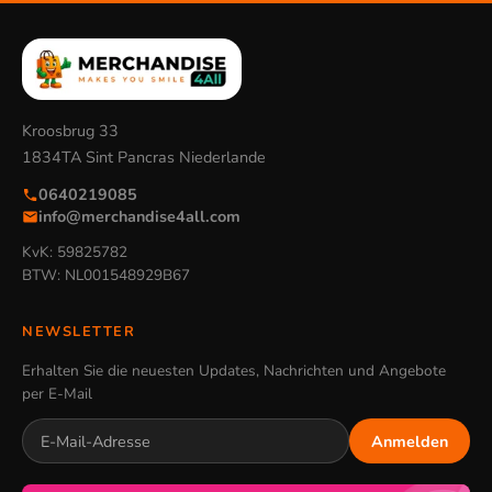
Kroosbrug 33
1834TA Sint Pancras Niederlande
0640219085
info@merchandise4all.com
KvK: 59825782
BTW: NL001548929B67
NEWSLETTER
Erhalten Sie die neuesten Updates, Nachrichten und Angebote
per E-Mail
Anmelden