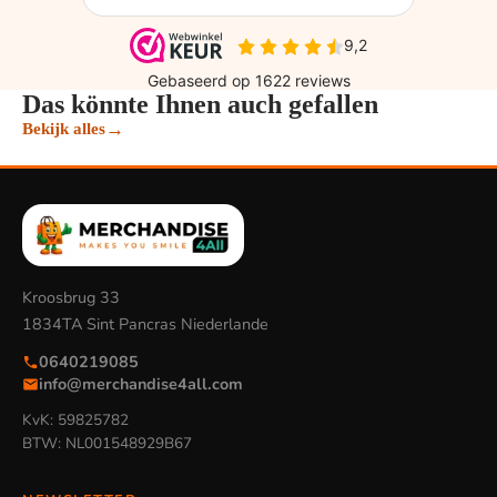
Das könnte Ihnen auch gefallen
→
Bekijk alles
Kroosbrug 33
1834TA Sint Pancras Niederlande
0640219085
info@merchandise4all.com
KvK: 59825782
BTW: NL001548929B67