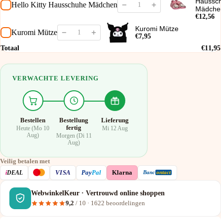
Haussc
Hello Kitty Hausschuhe Mädchen
Mädche
€12,56
Kuromi Mütze
Kuromi Mütze
€7,95
Totaal
€11,95
VERWACHTE LEVERING
Bestellen
Bestellung
Lieferung
fertig
Heute (Mo 10
Mi 12 Aug
Aug)
Morgen (Di 11
Aug)
Veilig betalen met
VISA
i
DEAL
Pay
Pal
Klarna
Banc
ontact
WebwinkelKeur · Vertrouwd online shoppen
9,2
/ 10 ·
1622
beoordelingen