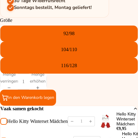
30 Tage Widerrufsrecht
Sonntags bestellt, Montag geliefert!
Größe
92/98
104/110
116/128
Menge
Menge
verringern
erhöhen
In den Warenkorb legen
Vaak samen gekocht
Hello Kitty
Winterset
Hello Kitty Winterset Mädchen
Mädchen
€9,95
Hello Kit