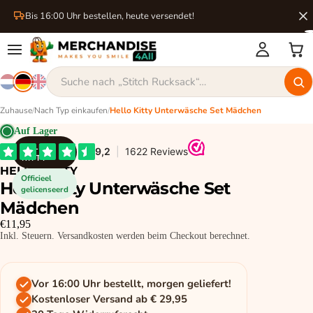
Bis 16:00 Uhr bestellen, heute versendet!
Zuhause
/
Nach Typ einkaufen
/
Hello Kitty Unterwäsche Set Mädchen
Auf Lager
HELLO
KITTY
HELLO KITTY
Officieel
Hello Kitty Unterwäsche Set
gelicenseerd
Mädchen
€11,95
Inkl. Steuern. Versandkosten werden beim Checkout berechnet.
Vor 16:00 Uhr bestellt, morgen geliefert!
Kostenloser Versand ab € 29,95