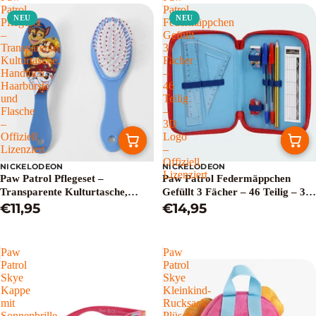
Patrol
Patrol
NEU
NEU
Pflegeset
Federmäppchen
–
Gefüllt
Transparente
3
Kulturtasche,
Fächer
Handtuch,
–
Haarbürste
46
und
Teilig
Flasche
–
–
3D
Offiziell
Logo
Lizenziert
–
Offiziell
NICKELODEON
NICKELODEON
Lizenziert
Paw Patrol Pflegeset –
Paw Patrol Federmäppchen
Transparente Kulturtasche,
Gefüllt 3 Fächer – 46 Teilig – 3D
Handtuch, Haarbürste und
€11,95
Logo – Offiziell Lizenziert
€14,95
Flasche – Offiziell Lizenziert
Paw
Paw
Patrol
Patrol
Skye
Skye
Kappe
Kleinkind-
mit
Rucksack
Sonnenbrille
Plüsch