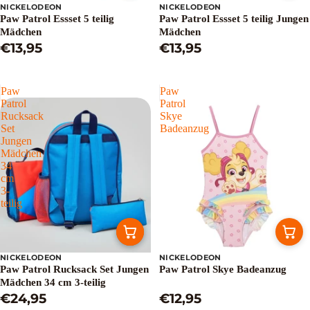
NICKELODEON
NICKELODEON
Ausverkauft
Paw Patrol Essset 5 teilig
Paw Patrol Essset 5 teilig Jungen
Mädchen
Mädchen
€13,95
€13,95
Paw
Paw
Patrol
Patrol
Rucksack
Skye
Set
Badeanzug
Jungen
Mädchen
34
cm
3-
teilig
NICKELODEON
NICKELODEON
Paw Patrol Rucksack Set Jungen
Paw Patrol Skye Badeanzug
Mädchen 34 cm 3-teilig
€24,95
€12,95