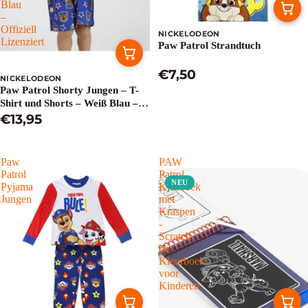
Blau
–
Offiziell
NICKELODEON
Lizenziert
Paw Patrol Strandtuch
€7,50
NICKELODEON
Paw Patrol Shorty Jungen – T-
Shirt und Shorts – Weiß Blau –
Offiziell Lizenziert
€13,95
Paw
PAW
Patrol
Patrol
NEU
Pyjama
Krasboek
Jungen
met
Kraspen
-
Scratch
en
Kleurboek
voor
Kinderen