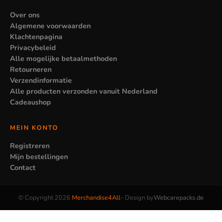
etwas Ruhigeres suchen. Achte außerdem auf die Größe von
Rucksäcken und Kleidung im Verhältnis zum Kind, damit das
Over ons
Algemene voorwaarden
Geschenk wirklich genutzt wird.
Klachtenpagina
Privacybeleid
Alle mogelijke betaalmethoden
Retourneren
Verzendinformatie
Alle producten verzonden vanuit Nederland
Cadeaushop
MEIN KONTO
Registreren
Mijn bestellingen
Contact
© Copyright 2026
Merchandise4All
– Design by
Webcarepacks.de