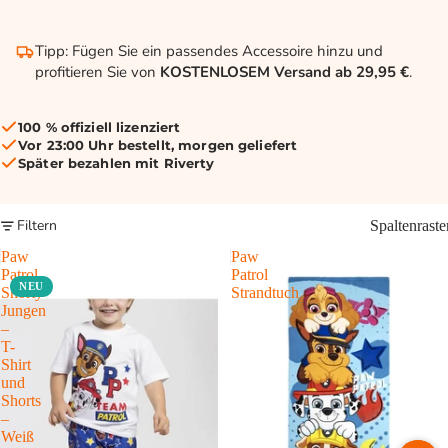
Tipp: Fügen Sie ein passendes Accessoire hinzu und
profitieren Sie von
KOSTENLOSEM Versand ab 29,95 €
.
100 % offiziell lizenziert
Vor 23:00 Uhr bestellt, morgen geliefert
Später bezahlen mit Riverty
Filtern
Spaltenraste
Paw
Paw
Patrol
Patrol
NEU
Shorty
Strandtuch
Jungen
–
T-
Shirt
und
Shorts
–
Weiß