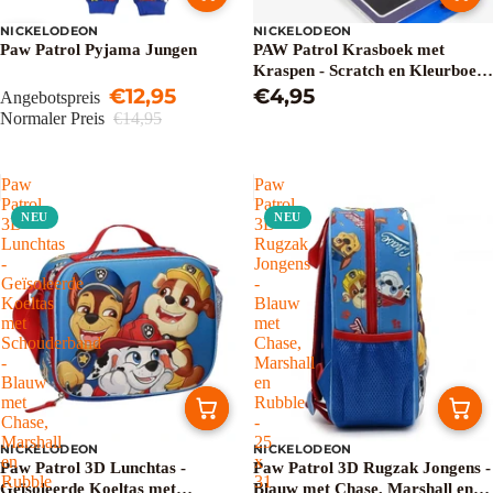
NICKELODEON
NICKELODEON
Sale
Paw Patrol Pyjama Jungen
PAW Patrol Krasboek met
Kraspen - Scratch en Kleurboek
€12,95
voor Kinderen
€4,95
Angebotspreis
Normaler Preis
€14,95
Paw
Paw
Patrol
Patrol
NEU
NEU
3D
3D
Lunchtas
Rugzak
-
Jongens
Geïsoleerde
-
Koeltas
Blauw
met
met
Schouderband
Chase,
-
Marshall
Blauw
en
met
Rubble
Chase,
-
Marshall
25
NICKELODEON
NICKELODEON
en
x
Paw Patrol 3D Lunchtas -
Paw Patrol 3D Rugzak Jongens -
Rubble
31
Geïsoleerde Koeltas met
Blauw met Chase, Marshall en