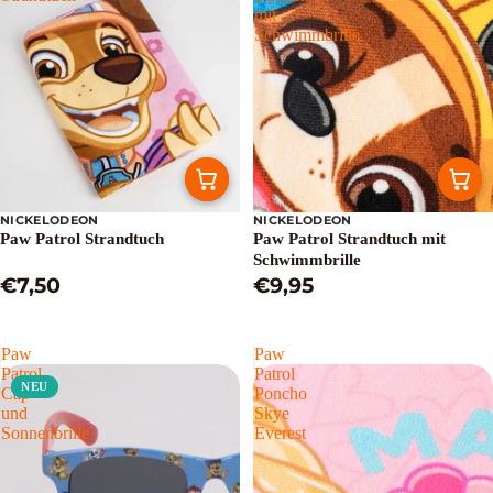
mit
Schwimmbrille
NICKELODEON
NICKELODEON
Paw Patrol Strandtuch
Paw Patrol Strandtuch mit
Schwimmbrille
€7,50
€9,95
Paw
Paw
Patrol
Patrol
NEU
Cap
Poncho
und
Skye
Sonnenbrille
Everest