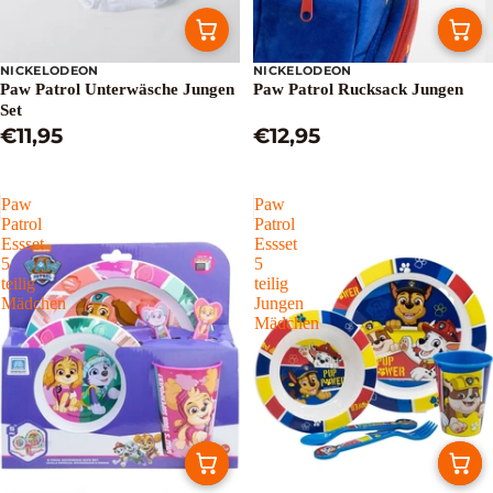
NICKELODEON
NICKELODEON
Paw Patrol Unterwäsche Jungen
Paw Patrol Rucksack Jungen
Set
€11,95
€12,95
Paw
Paw
Patrol
Patrol
Essset
Essset
5
5
teilig
teilig
Mädchen
Jungen
Mädchen