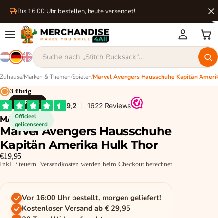
Bis 16:00 Uhr bestellen, heute versendet!
Zuhause
/
Marken & Themen
/
Spielen
/
3 übrig
MARVEL
Officieel
MARVEL
gelicenseerd
Marvel Avengers Hausschuhe
Kapitän Amerika Hulk Thor
€19,95
Inkl. Steuern. Versandkosten werden beim Checkout berechnet.
Vor 16:00 Uhr bestellt, morgen geliefert!
Kostenloser Versand ab € 29,95