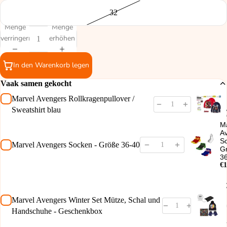
32
Menge
Menge
verringern
erhöhen
In den Warenkorb legen
Vaak samen gekocht
Marvel Avengers Rollkragenpullover /
Sweatshirt blau
M
A
S
Marvel Avengers Socken - Größe 36-40
G
3
€1
Marvel Avengers Winter Set Mütze, Schal und
Handschuhe - Geschenkbox