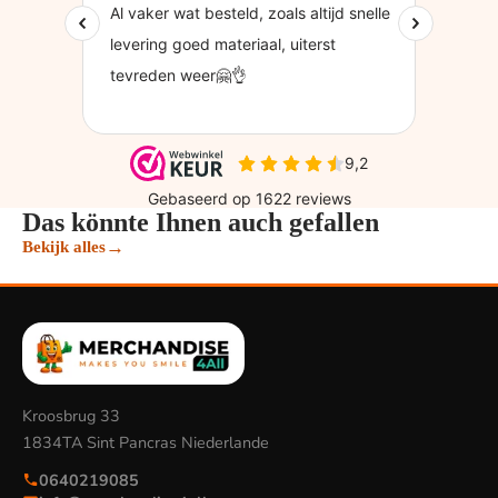
Das könnte Ihnen auch gefallen
→
Bekijk alles
Kroosbrug 33
1834TA Sint Pancras Niederlande
0640219085