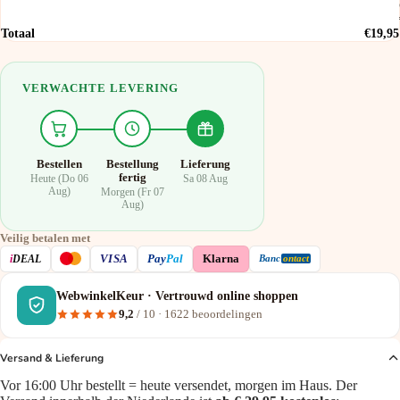
Totaal
€19,95
VERWACHTE LEVERING
Bestellen
Bestellung
Lieferung
fertig
Heute (Do 06
Sa 08 Aug
Aug)
Morgen (Fr 07
Aug)
Veilig betalen met
VISA
i
DEAL
Pay
Pal
Klarna
Banc
ontact
WebwinkelKeur · Vertrouwd online shoppen
9,2
/ 10 ·
1622
beoordelingen
Versand & Lieferung
Vor 16:00 Uhr bestellt = heute versendet, morgen im Haus. Der