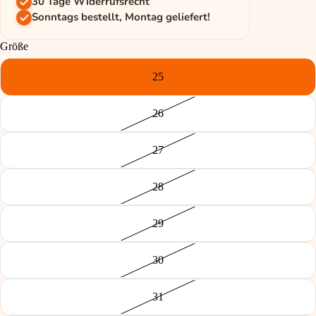
30 Tage Widerrufsrecht
Sonntags bestellt, Montag geliefert!
Größe
25
26
27
28
29
30
31