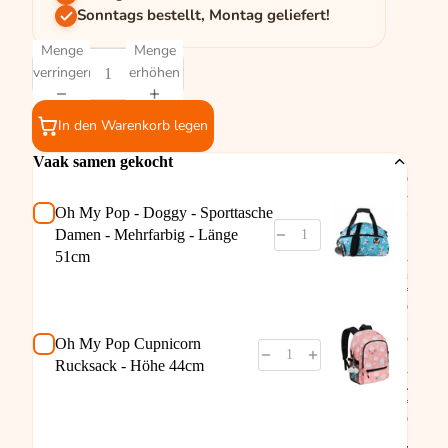
Sonntags bestellt, Montag geliefert!
Menge
Menge
verringern
erhöhen
In den Warenkorb legen
Vaak samen gekocht
Oh My
- Dogg
Sport
Oh My Pop - Doggy - Sporttasche
Damen
Damen - Mehrfarbig - Länge
Mehrf
51cm
- Län
51cm
€9,95
Oh M
Pop
Cupni
Oh My Pop Cupnicorn
Rucks
Rucksack - Höhe 44cm
- Höh
44cm
€19,95
OhMy
Rucks