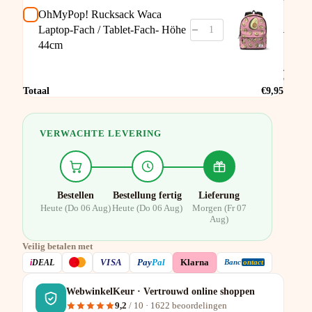
Waca
Lapto
OhMyPop! Rucksack Waca
Fach /
Laptop-Fach / Tablet-Fach- Höhe
Tablet
44cm
Fach-
Höhe
44cm
€39,95
Totaal
€9,95
VERWACHTE LEVERING
Bestellen
Bestellung fertig
Lieferung
Heute (Do 06 Aug)
Heute (Do 06 Aug)
Morgen (Fr 07
Aug)
Veilig betalen met
VISA
i
DEAL
Pay
Pal
Klarna
Banc
ontact
WebwinkelKeur · Vertrouwd online shoppen
9,2
/ 10 ·
1622
beoordelingen