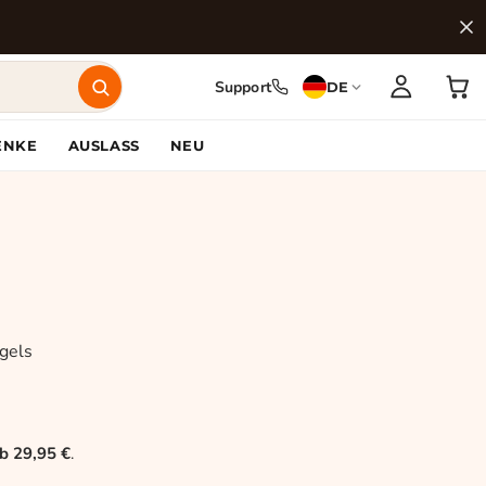
Support
DE
ENKE
AUSLASS
NEU
gels
 29,95 €
.