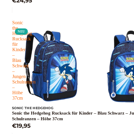
€24,95
Sonic
the
NEU
Hedgehog
Rucksack
für
Kinder
–
Blau
Schwarz
–
Jungen
Schulranzen
–
Höhe
37cm
SONIC THE HEDGEHOG
Sonic the Hedgehog Rucksack für Kinder – Blau Schwarz – J
Schulranzen – Höhe 37cm
€19,95