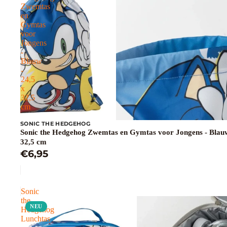
Zwemtas
en
Gymtas
voor
Jongens
-
Blauw
-
24,5
x
32,5
cm
SONIC THE HEDGEHOG
Sonic the Hedgehog Zwemtas en Gymtas voor Jongens - Blauw
32,5 cm
€6,95
Sonic
the
NEU
Hedgehog
Lunchtas