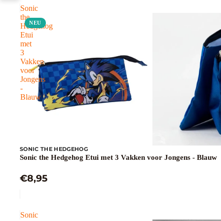
Sonic
the
NEU
Hedgehog
Etui
met
3
Vakken
voor
Jongens
-
Blauw
SONIC THE HEDGEHOG
Sonic the Hedgehog Etui met 3 Vakken voor Jongens - Blauw
€8,95
Sonic