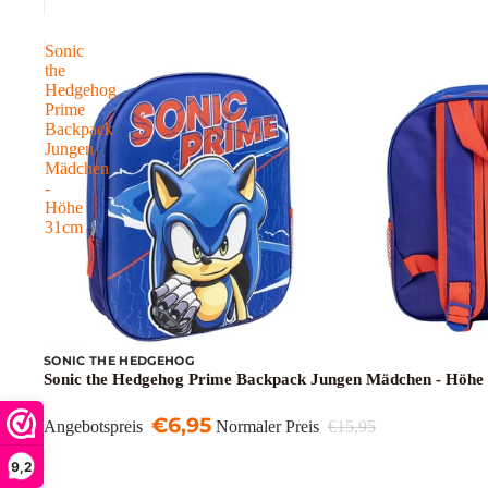
Sonic
the
Hedgehog
Prime
Backpack
Jungen
Mädchen
-
Höhe
31cm
SONIC THE HEDGEHOG
Sale
Sonic the Hedgehog Prime Backpack Jungen Mädchen - Höhe
€6,95
Angebotspreis
Normaler Preis
€15,95
9,2