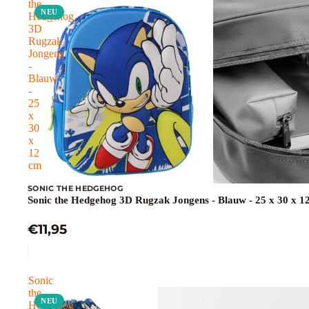
the
NEU
Hedgehog
3D
Rugzak
Jongens
-
Blauw
-
25
x
30
x
12
cm
SONIC THE HEDGEHOG
Sonic the Hedgehog 3D Rugzak Jongens - Blauw - 25 x 30 x 1
€11,95
Sonic
the
NEU
Hedgehog