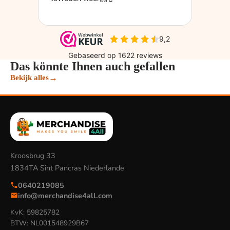
Das könnte Ihnen auch gefallen
→
Bekijk alles
Kroosbrug 33
1834TA Sint Pancras Niederlande
0640219085
info@merchandise4all.com
KvK: 59825782
BTW: NL001548929B67