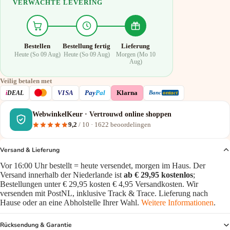
VERWACHTE LEVERING
Bestellen
Bestellung fertig
Lieferung
Heute (So 09 Aug)
Heute (So 09 Aug)
Morgen (Mo 10
Aug)
Veilig betalen met
VISA
i
DEAL
Pay
Pal
Klarna
Banc
ontact
WebwinkelKeur · Vertrouwd online shoppen
9,2
/ 10 ·
1622
beoordelingen
Versand & Lieferung
Vor 16:00 Uhr bestellt = heute versendet, morgen im Haus. Der
Versand innerhalb der Niederlande ist
ab € 29,95 kostenlos
;
Bestellungen unter € 29,95 kosten € 4,95 Versandkosten. Wir
versenden mit PostNL, inklusive Track & Trace. Lieferung nach
Hause oder an eine Abholstelle Ihrer Wahl.
Weitere Informationen
.
Rücksendung & Garantie