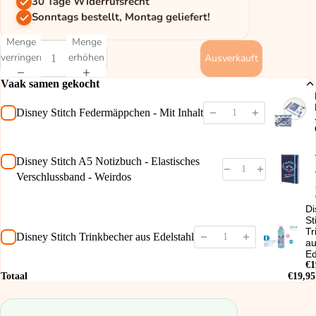
30 Tage Widerrufsrecht
Sonntags bestellt, Montag geliefert!
Menge
Menge
verringern
erhöhen
Ausverkauft
Vaak samen gekocht
Disney Stitch Federmäppchen - Mit Inhalt
Disney Stitch A5 Notizbuch - Elastisches
Verschlussband - Weirdos
Di
St
Tr
Disney Stitch Trinkbecher aus Edelstahl
a
Ed
€1
Totaal
€19,95