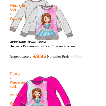
-
Prinzessin
Sofia
-
Pullover
-
Grau
MERCHANDISE4ALL.COM
Sale
Disney - Prinzessin Sofia - Pullover - Grau
€9,95
Angebotspreis
Normaler Preis
€17,50
Disney
-
Prinzessin
Sofia
-
Pullover
-
Rosa