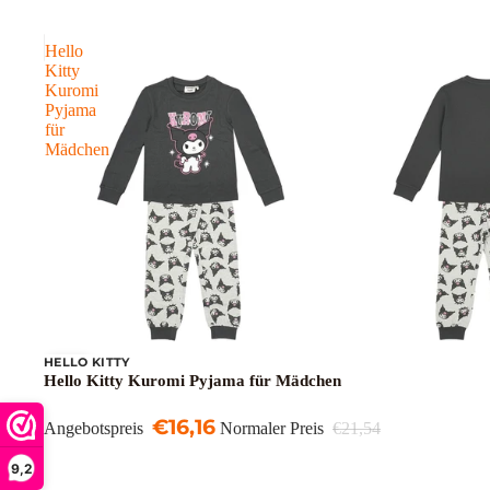
Hello
Kitty
Kuromi
Pyjama
für
Mädchen
HELLO KITTY
Sale
Hello Kitty Kuromi Pyjama für Mädchen
€16,16
Angebotspreis
Normaler Preis
€21,54
9,2