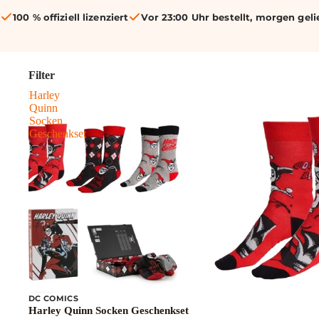
100 % offiziell lizenziert
Vor 23:00 Uhr bestellt, morgen geli
Filter
Harley
Quinn
Socken
Geschenkset
DC COMICS
Sale
Harley Quinn Socken Geschenkset