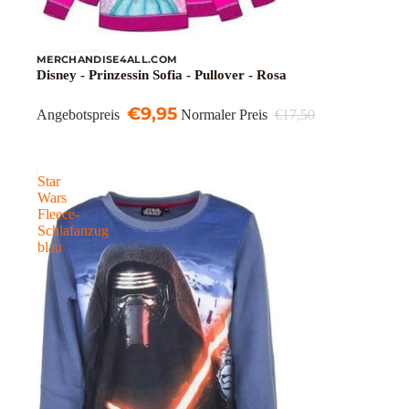
MERCHANDISE4ALL.COM
Ausverkauft
Disney - Prinzessin Sofia - Pullover - Rosa
€9,95
Angebotspreis
Normaler Preis
€17,50
Star
Wars
Fleece-
Schlafanzug
blau