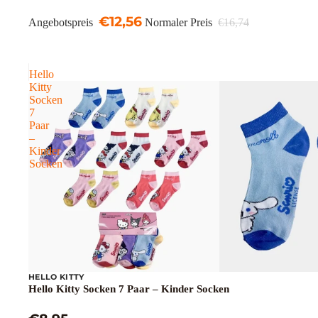
€12,56
Angebotspreis
Normaler Preis
€16,74
Hello
Kitty
Socken
7
Paar
–
Kinder
Socken
HELLO KITTY
Hello Kitty Socken 7 Paar – Kinder Socken