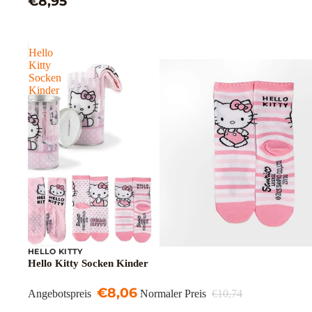
€8,95
Hello
Kitty
Socken
Kinder
HELLO KITTY
Sale
Hello Kitty Socken Kinder
€8,06
Angebotspreis
Normaler Preis
€10,74