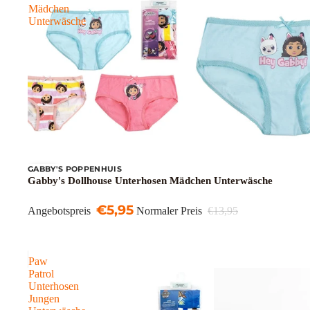
Mädchen
Unterwäsche
GABBY'S POPPENHUIS
Sale
Gabby's Dollhouse Unterhosen Mädchen Unterwäsche
€5,95
Angebotspreis
Normaler Preis
€13,95
Paw
Patrol
Unterhosen
Jungen