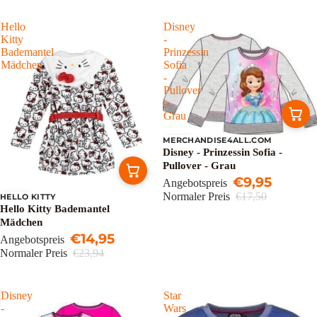
Hello
Disney
Kitty
-
Bademantel
Prinzessin
Mädchen
Sofia
-
Pullover
-
Grau
MERCHANDISE4ALL.COM
Sale
Disney - Prinzessin Sofia -
Pullover - Grau
€9,95
Angebotspreis
Normaler Preis
€17,50
HELLO KITTY
Sale
Hello Kitty Bademantel
Mädchen
€14,95
Angebotspreis
Normaler Preis
€23,94
Disney
Star
-
Wars