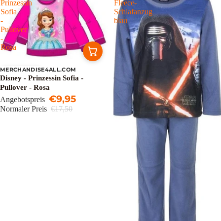
Prinzessin
Fleece-
Sofia
Schlafanzug
-
blau
Pullover
-
Rosa
MERCHANDISE4ALL.COM
Ausverkauft
Disney - Prinzessin Sofia -
Pullover - Rosa
€9,95
Angebotspreis
Normaler Preis
€17,50