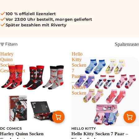
100 % offiziell lizenziert
Vor 23:00 Uhr bestellt, morgen geliefert
Später bezahlen mit Riverty
Filtern
Spaltenraste
Harley
Hello
Quinn
Kitty
Socken
Socken
Geschenkset
7
Paar
–
Kinder
Socken
DC COMICS
HELLO KITTY
Sale
Harley Quinn Socken
Hello Kitty Socken 7 Paar –