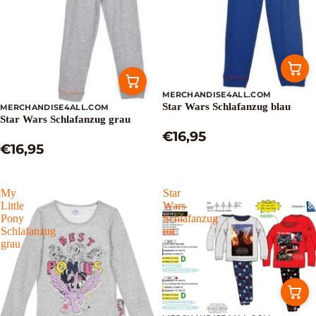
MERCHANDISE4ALL.COM
Star Wars Schlafanzug blau
MERCHANDISE4ALL.COM
Ausverkauft
Star Wars Schlafanzug grau
€16,95
€16,95
My
Star
Little
Wars
Pony
Schlafanzug
Schlafanzug
rot
grau