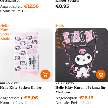
Geschenkset
Kinder Socken
€12,56
€8,95
Angebotspreis
Normaler Preis
€16,74
Hello
Hello
Kitty
Kitty
Socken
Kuromi
Kinder
Pyjama
für
Mädchen
HELLO KITTY
HELLO KITTY
Sale
Sale
Hello Kitty Socken Kinder
Hello Kitty Kuromi Pyjama für
Mädchen
€8,06
€16,16
Angebotspreis
Angebotspreis
Normaler Preis
€10,74
Normaler Preis
€21,54