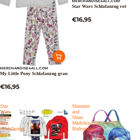
MERCHANDISE4ALL.COM
Star Wars Schlafanzug rot
€16,95
MERCHANDISE4ALL.COM
My Little Pony Schlafanzug grau
€16,95
Star
Shimmer
Wars
and
Kylo
Shine
Ren
Mädchen
Schlafanzug
Badeanzug
grau