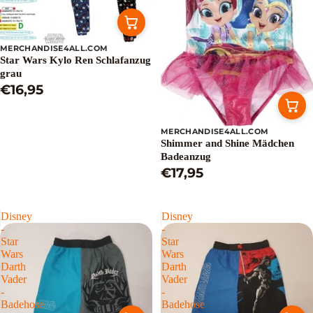
MERCHANDISE4ALL.COM
Star Wars Kylo Ren Schlafanzug
grau
€16,95
MERCHANDISE4ALL.COM
Shimmer and Shine Mädchen
Badeanzug
€17,95
Disney
Disney
-
-
Star
Star
Wars
Wars
Darth
Darth
Vader
Vader
-
-
Badehose
Badehose