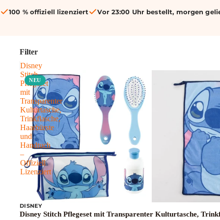
100 % offiziell lizenziert
Vor 23:00 Uhr bestellt, morgen geli
Filter
Disney
Stitch
NEU
Pflegeset
mit
Transparenter
Kulturtasche,
Trinkflasche,
Haarbürste
und
Handtuch
–
Offiziell
Lizenziert
DISNEY
Disney Stitch Pflegeset mit Transparenter Kulturtasche, Trinkf