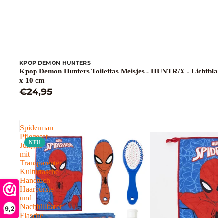
KPOP DEMON HUNTERS
Kpop Demon Hunters Toilettas Meisjes - HUNTR/X - Lichtbla
x 10 cm
€24,95
Spiderman
Pflegeset
NEU
Jungen
mit
Transparenter
Kulturtasche
Handtuch
Haarbürste
und
Nachfüllbarer
9,2
Flasche