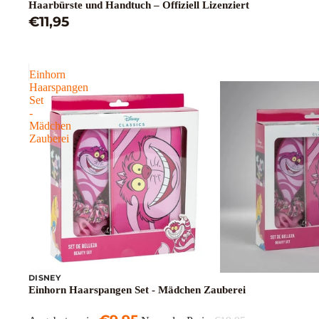
Haarbürste und Handtuch – Offiziell Lizenziert
€11,95
Einhorn
Haarspangen
Set
-
Mädchen
Zauberei
DISNEY
Sale
Einhorn Haarspangen Set - Mädchen Zauberei