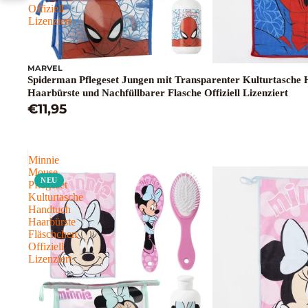
Offiziell
Lizenziert
MARVEL
Spiderman Pflegeset Jungen mit Transparenter Kulturtasche
Haarbürste und Nachfüllbarer Flasche Offiziell Lizenziert
€11,95
Minnie
Mouse
NEU
Pflegeset
Kulturtasche
Handtuch
Haarbürste
Fläschchen
Offiziell
Lizenziert