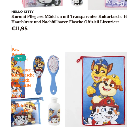
HELLO KITTY
Kuromi Pflegeset Mädchen mit Transparenter Kulturtasche 
Haarbürste und Nachfüllbarer Flasche Offiziell Lizenziert
€11,95
Paw
Patrol
NEU
Pflegeset
–
Transparente
Kulturtasche,
Handtuch,
Haarbürste
und
Flasche
–
Offiziell
Lizenziert