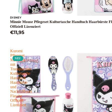
DISNEY
Minnie Mouse Pflegeset Kulturtasche Handtuch Haarbürste F
Offiziell Lizenziert
€11,95
Kuromi
Pflegeset
NEU
Mädchen
mit
Transparenter
Kulturtasche
Handtuch
Haarbürste
und
Nachfüllbarer
Flasche
Offiziell
Lizenziert