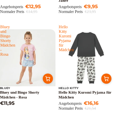
Jahre
€12,95
€9,95
Angebotspreis
Angebotspreis
Normaler Preis
€14,95
Normaler Preis
€23,95
Bluey
Hello
und
Kitty
Bingo
Kuromi
Shorty
Pyjama
Mädchen
für
-
Mädchen
Rosa
BLUEY
HELLO KITTY
Ausverkauft
Sale
Bluey und Bingo Shorty
Hello Kitty Kuromi Pyjama für
Mädchen - Rosa
Mädchen
€11,95
€16,16
Angebotspreis
Normaler Preis
€21,54