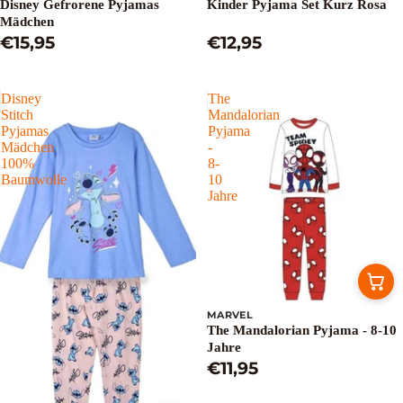
Disney Gefrorene Pyjamas
Kinder Pyjama Set Kurz Rosa
Mädchen
€15,95
€12,95
Disney
The
Stitch
Mandalorian
Pyjamas
Pyjama
Mädchen
-
100%
8-
Baumwolle
10
Jahre
MARVEL
The Mandalorian Pyjama - 8-10
Jahre
€11,95