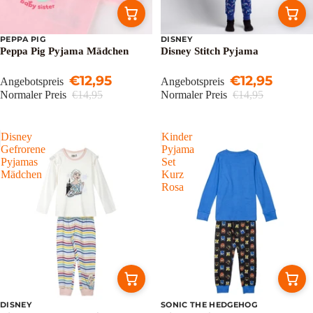
PEPPA PIG
DISNEY
Sale
Sale
Peppa Pig Pyjama Mädchen
Disney Stitch Pyjama
€12,95
€12,95
Angebotspreis
Angebotspreis
Normaler Preis
€14,95
Normaler Preis
€14,95
Disney
Kinder
Gefrorene
Pyjama
Pyjamas
Set
Mädchen
Kurz
Rosa
DISNEY
SONIC THE HEDGEHOG