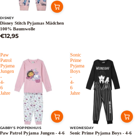
DISNEY
Sale
Disney Stitch Pyjamas Mädchen
100% Baumwolle
€12,95
Paw
Sonic
Patrol
Prime
Pyjama
Pyjama
Jungen
Boys
-
-
4-
4-
6
6
Jahre
Jahre
GABBY'S POPPENHUIS
WEDNESDAY
Sale
Sale
Paw Patrol Pyjama Jungen - 4-6
Sonic Prime Pyjama Boys - 4-6