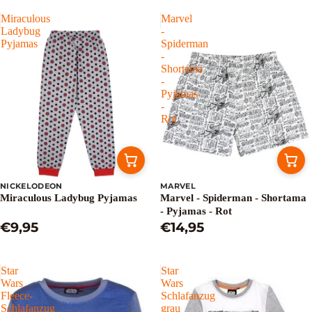
Miraculous
Marvel
Ladybug
-
Pyjamas
Spiderman
-
Shortama
-
Pyjamas
-
Rot
NICKELODEON
MARVEL
Miraculous Ladybug Pyjamas
Marvel - Spiderman - Shortama
- Pyjamas - Rot
€9,95
€14,95
Star
Star
Wars
Wars
Fleece-
Schlafanzug
Schlafanzug
grau