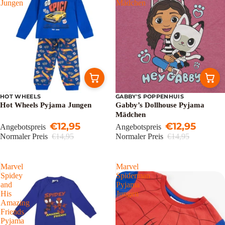
Jungen
Mädchen
HOT WHEELS
GABBY'S POPPENHUIS
Sale
Sale
Hot Wheels Pyjama Jungen
Gabby’s Dollhouse Pyjama
Mädchen
€12,95
€12,95
Angebotspreis
Angebotspreis
Normaler Preis
€14,95
Normaler Preis
€14,95
Marvel
Marvel
Spidey
Spiderman
and
Pyjama
His
Jungen
Amazing
Friends
Pyjama