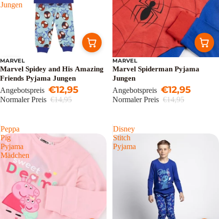
Jungen
MARVEL
MARVEL
Sale
Sale
Marvel Spidey and His Amazing
Marvel Spiderman Pyjama
Friends Pyjama Jungen
Jungen
€12,95
€12,95
Angebotspreis
Angebotspreis
Normaler Preis
€14,95
Normaler Preis
€14,95
Peppa
Disney
Pig
Stitch
Pyjama
Pyjama
Mädchen