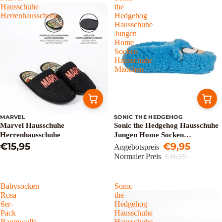
Hausschuhe
the
Herrenhausschuhe
Hedgehog
Hausschuhe
Jungen
Home
Socken
Hausschuhe
Mädchen
MARVEL
SONIC THE HEDGEHOG
Sale
Marvel Hausschuhe
Sonic the Hedgehog Hausschuhe
Herrenhausschuhe
Jungen Home Socken
€15,95
Hausschuhe Mädchen
€9,95
Angebotspreis
Normaler Preis
€16,95
Babysocken
Sonic
Rosa
the
6er-
Hedgehog
Pack
Hausschuhe
Baumwolle
Hausschuhe