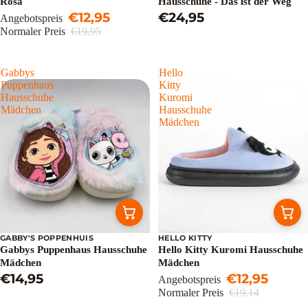
Rosa
Hausschuhe - Das ist der Weg
€12,95
€24,95
Angebotspreis
Normaler Preis
€19,95
Gabbys
Hello
Puppenhaus
Kitty
Hausschuhe
Kuromi
Mädchen
Hausschuhe
Mädchen
GABBY'S POPPENHUIS
HELLO KITTY
Sale
Gabbys Puppenhaus Hausschuhe
Hello Kitty Kuromi Hausschuhe
Mädchen
Mädchen
€14,95
€12,95
Angebotspreis
Normaler Preis
€19,14