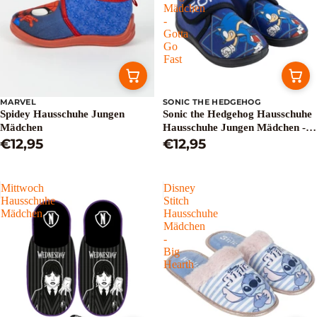
Mädchen
-
Gotta
Go
Fast
MARVEL
SONIC THE HEDGEHOG
Spidey Hausschuhe Jungen
Sonic the Hedgehog Hausschuhe
Mädchen
Hausschuhe Jungen Mädchen -
€12,95
Gotta Go Fast
€12,95
Mittwoch
Disney
Hausschuhe
Stitch
Mädchen
Hausschuhe
Mädchen
-
Big
Hearth