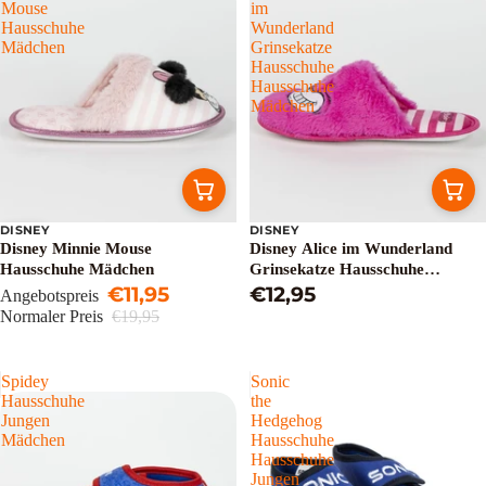
Mouse
im
Hausschuhe
Wunderland
Mädchen
Grinsekatze
Hausschuhe
Hausschuhe
Mädchen
DISNEY
DISNEY
Sale
Disney Minnie Mouse
Disney Alice im Wunderland
Hausschuhe Mädchen
Grinsekatze Hausschuhe
€11,95
Hausschuhe Mädchen
€12,95
Angebotspreis
Normaler Preis
€19,95
Spidey
Sonic
Hausschuhe
the
Jungen
Hedgehog
Mädchen
Hausschuhe
Hausschuhe
Jungen