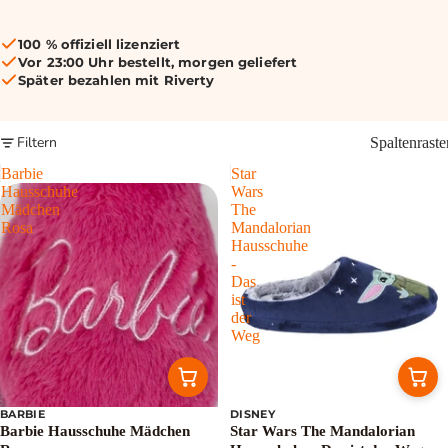
100 % offiziell lizenziert
Vor 23:00 Uhr bestellt, morgen geliefert
Später bezahlen mit Riverty
Filtern
Spaltenraste
Barbie
Star
Hausschuhe
Wars
Mädchen
The
Rosa
Mandalorian
Hausschuhe
-
Das
ist
der
Weg
BARBIE
DISNEY
Sale
Barbie Hausschuhe Mädchen
Star Wars The Mandalorian