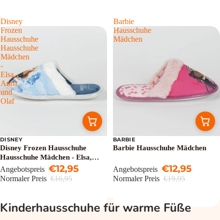
Disney
Barbie
Frozen
Hausschuhe
Hausschuhe
Mädchen
Hausschuhe
Mädchen
-
Elsa,
Anna
und
Olaf
DISNEY
BARBIE
Sale
Sale
Disney Frozen Hausschuhe
Barbie Hausschuhe Mädchen
Hausschuhe Mädchen - Elsa,
Anna und Olaf
€12,95
€12,95
Angebotspreis
Angebotspreis
Normaler Preis
€16,95
Normaler Preis
€19,95
Kinderhausschuhe für warme Füße