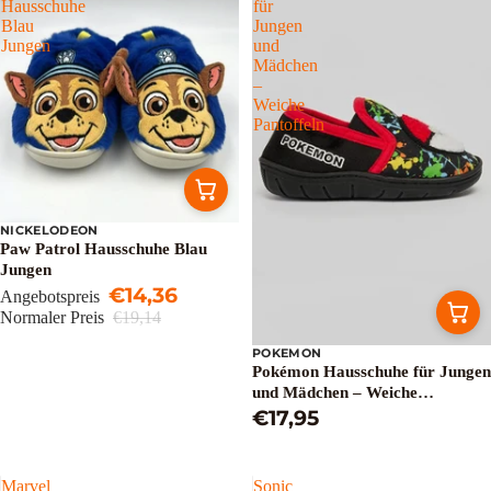
Hausschuhe
für
Blau
Jungen
Jungen
und
Mädchen
–
Weiche
Pantoffeln
NICKELODEON
Sale
Paw Patrol Hausschuhe Blau
Jungen
€14,36
Angebotspreis
Normaler Preis
€19,14
POKEMON
Pokémon Hausschuhe für Jungen
und Mädchen – Weiche
Pantoffeln
€17,95
Marvel
Sonic