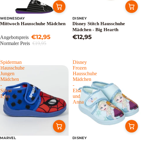
WEDNESDAY
DISNEY
Sale
Mittwoch Hausschuhe Mädchen
Disney Stitch Hausschuhe
Mädchen - Big Hearth
€12,95
€12,95
Angebotspreis
Normaler Preis
€19,95
Spiderman
Disney
Hausschuhe
Frozen
Jungen
Hausschuhe
Mädchen
Mädchen
-
-
Silver
Elsa
Eyes
und
Anna
MARVEL
DISNEY
Sale