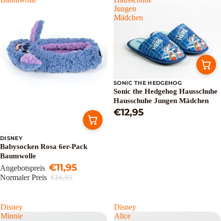
Jungen
Mädchen
SONIC THE HEDGEHOG
Sonic the Hedgehog Hausschuhe
Hausschuhe Jungen Mädchen
€12,95
DISNEY
Sale
Babysocken Rosa 6er-Pack
Baumwolle
€11,95
Angebotspreis
Normaler Preis
€16,95
Disney
Disney
Minnie
Alice