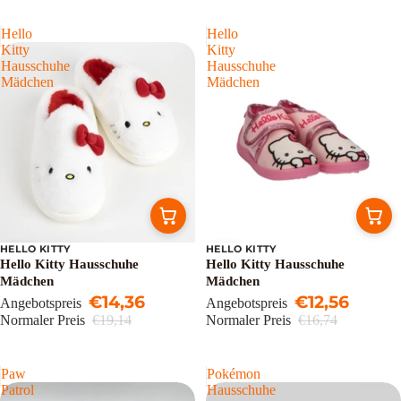
Hello
Hello
Kitty
Kitty
Hausschuhe
Hausschuhe
Mädchen
Mädchen
HELLO KITTY
HELLO KITTY
Sale
Sale
Hello Kitty Hausschuhe
Hello Kitty Hausschuhe
Mädchen
Mädchen
€14,36
€12,56
Angebotspreis
Angebotspreis
Normaler Preis
€19,14
Normaler Preis
€16,74
Paw
Pokémon
Patrol
Hausschuhe