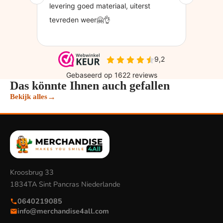
Das könnte Ihnen auch gefallen
→
Bekijk alles
Kroosbrug 33
1834TA Sint Pancras Niederlande
0640219085
info@merchandise4all.com