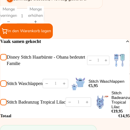
Menge
Menge
verringern
erhöhen
In den Warenkorb legen
Vaak samen gekocht
Disney Stitch Haarbürste - Ohana bedeutet
Familie
Stitch Waschlappen
Stitch Waschlappen
€5,95
Stitch
Badeanz
Stitch Badeanzug Tropical Lilac
Tropical
Lilac
€19,95
Totaal
€14,95