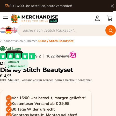
Bis 16:00 Uhr bestellen, heute versendet!
Zuhause
/
Marken & Themen
/
Disney Stitch Beautyset
Auf Lager
DISNEY
Officieel
DISNEY
gelicenseerd
Disney Stitch Beautyset
€14,95
Inkl. Steuern. Versandkosten werden beim Checkout berechnet.
Vor 16:00 Uhr bestellt, morgen geliefert!
Kostenloser Versand ab € 29,95
30 Tage Widerrufsrecht
Sonntags bestellt, Montag geliefert!