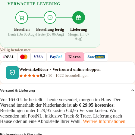
VERWACHTE LEVERING
Bestellen
Bestellung fertig
Lieferung
Heute (Do 06 Aug)
Heute (Do 06 Aug)
Morgen (Fr 07
Aug)
Veilig betalen met
VISA
i
DEAL
Pay
Pal
Klarna
Banc
ontact
WebwinkelKeur · Vertrouwd online shoppen
9,2
/ 10 ·
1622
beoordelingen
Versand & Lieferung
Vor 16:00 Uhr bestellt = heute versendet, morgen im Haus. Der
Versand innerhalb der Niederlande ist
ab € 29,95 kostenlos
;
Bestellungen unter € 29,95 kosten € 4,95 Versandkosten. Wir
versenden mit PostNL, inklusive Track & Trace. Lieferung nach
Hause oder an eine Abholstelle Ihrer Wahl.
Weitere Informationen
.
Rücksendung & Garantie